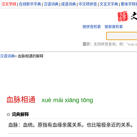
汉文学网
|
在线新华字典
|
汉语词典
|
成语词典
|
中文转拼音
|
文言文字典
|
繁体字转
按拼音检索
按部首检索
提示：
支持拼音查询，例：“wen xu
汉语词典
>
血脉相通的解释
血脉相通
xuè mài xiāng tōng
词典解释
血脉：血统。原指有血缘亲属关系。也比喻极亲近的关系。