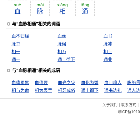
xuè
mài
xiāng
tōng
血
脉
相
通
与“血脉相通”相关的词语
血不归经
血丝
血书
脉书
脉候
脉冲
相一
相万
相上
通一
通上彻下
通业
与“血脉相通”相关的成语
血债累累
血债要用血来还
血光之灾
血化为碧
血口喷人
脉络
相与为命
相为表里
相习成俗
通上彻下
通书达礼
通人
|
|
关于我们
联系方式
粤ICP备1010