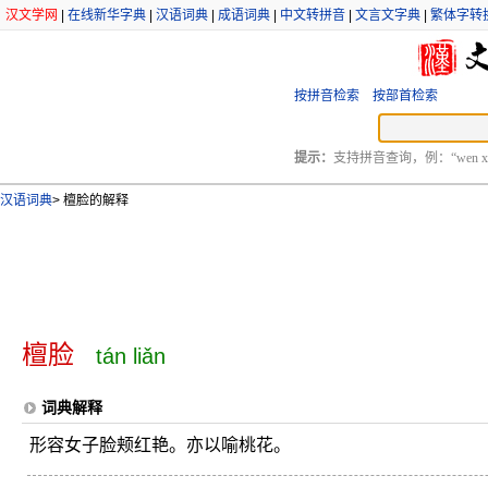
汉文学网
|
在线新华字典
|
汉语词典
|
成语词典
|
中文转拼音
|
文言文字典
|
繁体字转
按拼音检索
按部首检索
提示：
支持拼音查询，例：“wen xu
汉语词典
>
檀脸的解释
檀脸
tán liǎn
词典解释
形容女子脸颊红艳。亦以喻桃花。