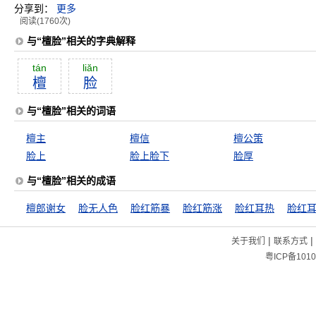
分享到：
更多
阅读(1760次)
与“檀脸”相关的字典解释
tán
liăn
檀
脸
与“檀脸”相关的词语
檀主
檀信
檀公策
脸上
脸上脸下
脸厚
与“檀脸”相关的成语
檀郎谢女
脸无人色
脸红筋暴
脸红筋涨
脸红耳热
脸红
|
|
关于我们
联系方式
粤ICP备1010