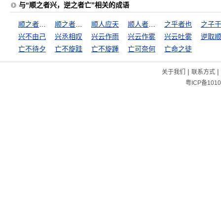
与“顺之者兴，逆之者亡”相关的成语
顺之者成，逆之者败
顺之者昌，逆之者亡
顺人应天
顺人者昌，逆人者亡
之乎者也
之子
兴不由己
兴丞相叹
兴云作雨
兴云作雾
兴云吐雾
逆取
亡不待夕
亡不旋跬
亡不旋踵
亡可奈何
亡命之徒
|
|
关于我们
联系方式
粤ICP备1010