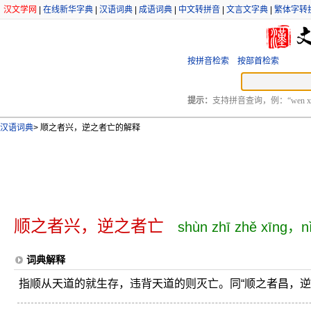
汉文学网
|
在线新华字典
|
汉语词典
|
成语词典
|
中文转拼音
|
文言文字典
|
繁体字转
按拼音检索
按部首检索
提示：
支持拼音查询，例：“wen xu
汉语词典
>
顺之者兴，逆之者亡的解释
顺之者兴，逆之者亡
shùn zhī zhě xīng，n
词典解释
指顺从天道的就生存，违背天道的则灭亡。同“顺之者昌，逆