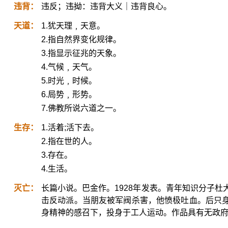
违背：
违反；违拗：违背大义｜违背良心。
天道：
1.犹天理﹐天意。
2.指自然界变化规律。
3.指显示征兆的天象。
4.气候﹐天气。
5.时光﹐时候。
6.局势﹐形势。
7.佛教所说六道之一。
生存：
1.活着;活下去。
2.指在世的人。
3.存在。
4.生活。
灭亡：
长篇小说。巴金作。1928年发表。青年知识分子
击反动派。当朋友被军阀杀害，他愤极吐血。后只
身精神的感召下，投身于工人运动。作品具有无政