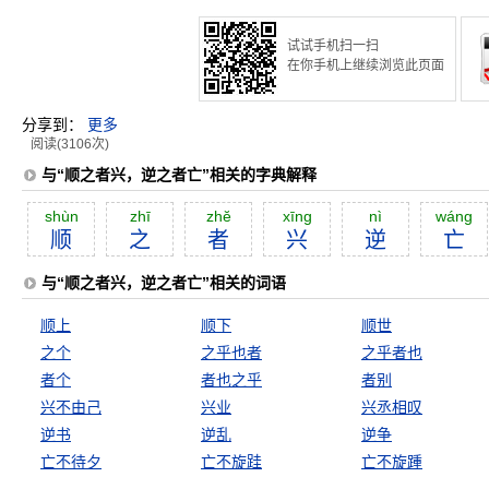
试试手机扫一扫
在你手机上继续浏览此页面
分享到：
更多
阅读(3106次)
与“顺之者兴，逆之者亡”相关的字典解释
shùn
zhī
zhĕ
xīng
nì
wáng
顺
之
者
兴
逆
亡
与“顺之者兴，逆之者亡”相关的词语
顺上
顺下
顺世
之个
之乎也者
之乎者也
者个
者也之乎
者别
兴不由己
兴业
兴丞相叹
逆书
逆乱
逆争
亡不待夕
亡不旋跬
亡不旋踵