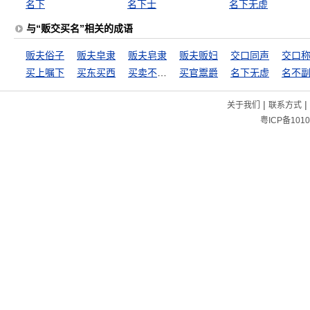
名下
名下士
名下无虚
与“贩交买名”相关的成语
贩夫俗子
贩夫皁隶
贩夫皂隶
贩夫贩妇
交口同声
交口
买上嘱下
买东买西
买卖不成仁义在
买官鬻爵
名下无虚
名不
|
|
关于我们
联系方式
粤ICP备1010