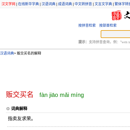
汉文学网
|
在线新华字典
|
汉语词典
|
成语词典
|
中文转拼音
|
文言文字典
|
繁体字转
按拼音检索
按部首检索
提示：
支持拼音查询，例：“wen xu
汉语词典
>
贩交买名的解释
贩交买名
fàn jiāo mǎi míng
词典解释
指卖友求荣。