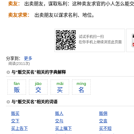
卖友：
出卖朋友，谋取私利：这种卖友求官的小人怎么能交?
卖友求荣：
出卖朋友以谋求名利、地位。
试试手机扫一扫
在你手机上继续浏览此页面
分享到：
更多
阅读(2311次)
与“贩交买名”相关的字典解释
fàn
jiāo
măi
míng
贩
交
买
名
与“贩交买名”相关的词语
贩买
贩人
贩佣
交下
交与
交丧
买上告下
买上嘱下
买不短