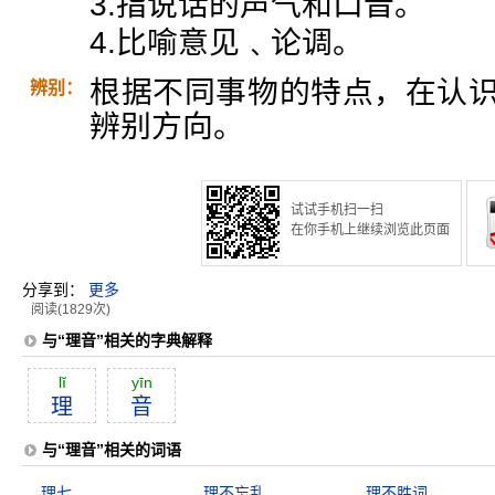
3.指说话的声气和口音。
4.比喻意见﹑论调。
根据不同事物的特点，在认识
辨别：
辨别方向。
试试手机扫一扫
在你手机上继续浏览此页面
分享到：
更多
阅读(1829次)
与“理音”相关的字典解释
lĭ
yīn
理
音
与“理音”相关的词语
理七
理不忘乱
理不胜词