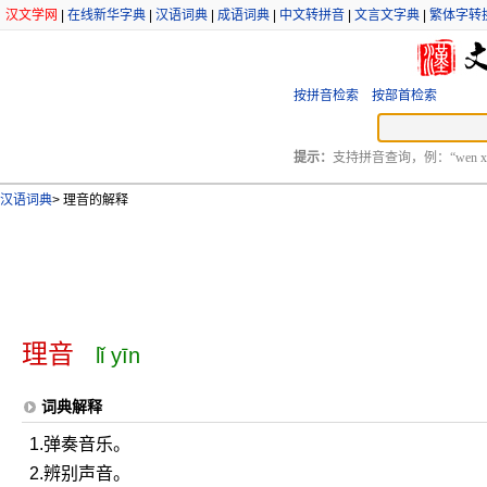
汉文学网
|
在线新华字典
|
汉语词典
|
成语词典
|
中文转拼音
|
文言文字典
|
繁体字转
按拼音检索
按部首检索
提示：
支持拼音查询，例：“wen xu
汉语词典
>
理音的解释
理音
lǐ yīn
词典解释
1.弹奏音乐。
2.辨别声音。