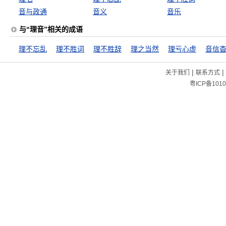
音与政通
音义
音乐
与“理音”相关的成语
理不忘乱
理不胜词
理不胜辞
理之当然
理亏心虚
音信
|
|
关于我们
联系方式
粤ICP备1010