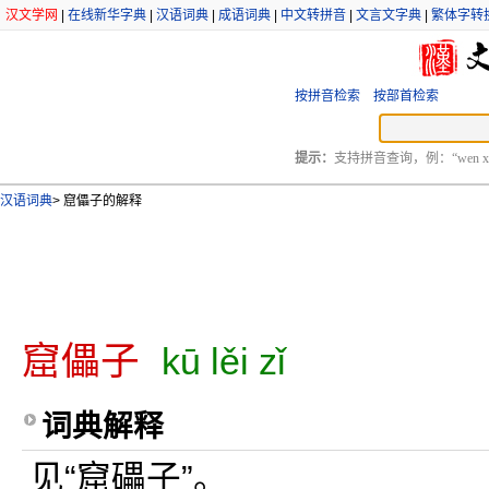
汉文学网
|
在线新华字典
|
汉语词典
|
成语词典
|
中文转拼音
|
文言文字典
|
繁体字转
按拼音检索
按部首检索
提示：
支持拼音查询，例：“wen xu
汉语词典
>
窟儡子的解释
窟儡子
kū lěi zǐ
词典解释
见“窟礧子”。