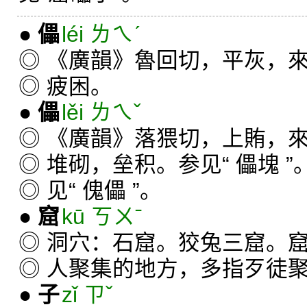
●
儡
léi ㄌㄟˊ
◎ 《廣韻》魯回切，平灰，
◎ 疲困。
●
儡
lěi ㄌㄟˇ
◎ 《廣韻》落猥切，上賄，
◎ 堆砌，垒积。参见“ 儡塊 ”
◎ 见“ 傀儡 ”。
●
窟
kū ㄎㄨˉ
◎ 洞穴：石窟。狡兔三窟。
◎ 人聚集的地方，多指歹徒
●
子
zǐ ㄗˇ