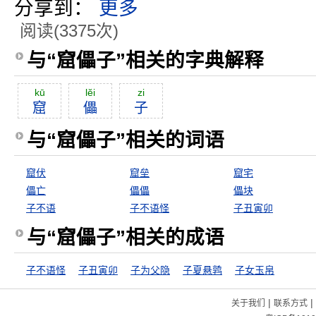
分享到：
更多
阅读(3375次)
与“窟儡子”相关的字典解释
kū
lĕi
zi
窟
儡
子
与“窟儡子”相关的词语
窟伏
窟垒
窟宅
儡亡
儡儡
儡块
子不语
子不语怪
子丑寅卯
与“窟儡子”相关的成语
子不语怪
子丑寅卯
子为父隐
子夏悬鹑
子女玉帛
|
|
关于我们
联系方式