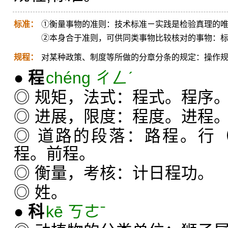
标准：
①衡量事物的准则：技术标准ㄧ实践是检验真理的
②本身合于准则，可供同类事物比较核对的事物：
规程：
对某种政策、制度等所做的分章分条的规定：操作
●
程
chéng ㄔㄥˊ
◎ 规矩，法式：程式。程序
◎ 进展，限度：程度。进程
◎ 道路的段落：路程。行
程。前程。
◎ 衡量，考核：计日程功。
◎ 姓。
●
科
kē ㄎㄜˉ