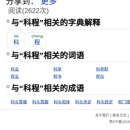
分享到：
更多
阅读(2622次)
与“科程”相关的字典解释
kē
chéng
科
程
与“科程”相关的词语
科业
科举
科举制
程业
程书
程仪
与“科程”相关的成语
科头箕裾
科头箕踞
科头袒体
科头赤足
科头跣足
程门
|
|
关于我们
联系方式
粤ICP备1010