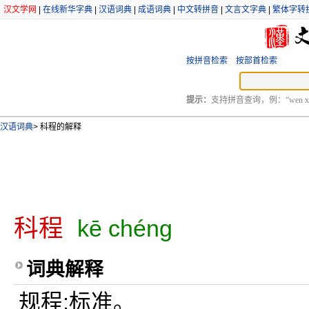
汉文学网
|
在线新华字典
|
汉语词典
|
成语词典
|
中文转拼音
|
文言文字典
|
繁体字转
按拼音检索
按部首检索
提示：
支持拼音查询，例：“wen xu
汉语词典
>
科程的解释
科程
kē chéng
词典解释
规程;标准。