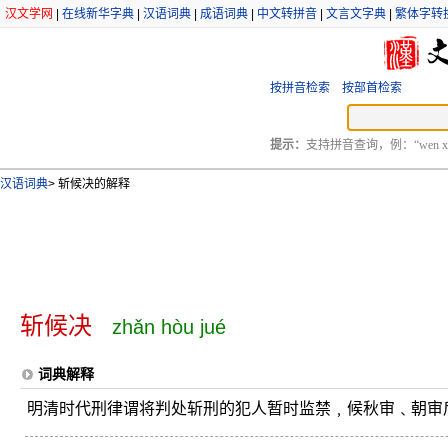
汉文学网
|
在线新华字典
|
汉语词典
|
成语词典
|
中文转拼音
|
文言文字典
|
繁体字转
按拼音检索
按部首检索
提示：
支持拼音查询，例：“wen xu
汉语词典
>
斩候决的解释
斩候决
zhǎn hòu jué
词典解释
明清时代刑律谓将判处斩刑的犯人暂时监禁﹐候秋审﹑朝审