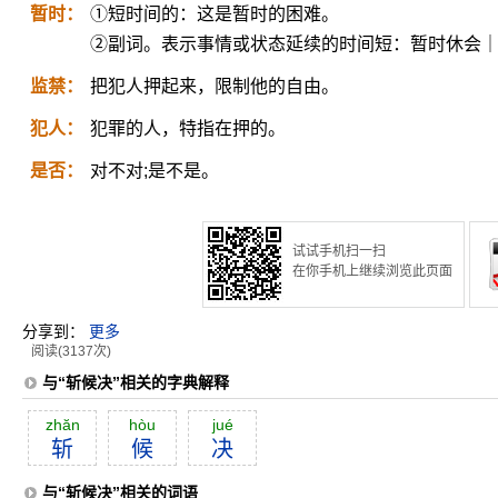
暂时：
①短时间的：这是暂时的困难。
②副词。表示事情或状态延续的时间短：暂时休会
监禁：
把犯人押起来，限制他的自由。
犯人：
犯罪的人，特指在押的。
是否：
对不对;是不是。
试试手机扫一扫
在你手机上继续浏览此页面
分享到：
更多
阅读(3137次)
与“斩候决”相关的字典解释
zhăn
hòu
jué
斩
候
决
与“斩候决”相关的词语