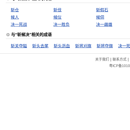
斩仓
斩伐
斩假石
候人
候仪
候伺
决一死战
决一胜负
决一雌雄
与“斩候决”相关的成语
斩关夺隘
斩头去尾
斩头沥血
斩将刈旗
斩将夺旗
决一
|
|
关于我们
联系方式
粤ICP备1010