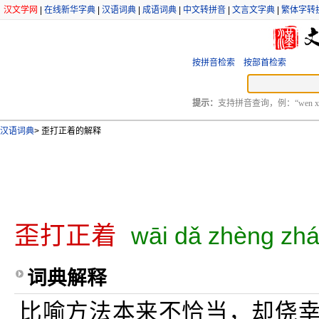
汉文学网
|
在线新华字典
|
汉语词典
|
成语词典
|
中文转拼音
|
文言文字典
|
繁体字转
按拼音检索
按部首检索
提示：
支持拼音查询，例：“wen xu
汉语词典
>
歪打正着的解释
歪打正着
wāi dǎ zhèng zh
词典解释
比喻方法本来不恰当，却侥