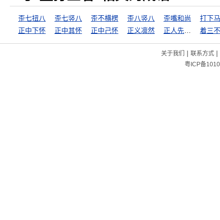
歪七扭八
歪七竖八
歪不横楞
歪八竖八
歪嘴和尚
打下
正中下怀
正中其怀
正中己怀
正义凛然
正人先正己
|
|
关于我们
联系方式
粤ICP备1010