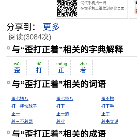
试试手机扫一扫
在你手机上继续浏览此页面
分享到：
更多
阅读(3084次)
与“歪打正着”相关的字典解释
wāi
dă
zhèng
zhe
歪
打
正
着
与“歪打正着”相关的词语
歪七扭八
歪七竖八
歪不楞
打一棒快球子
打下
打下手
正一
正一道
正丁
着三不着两
着业
着书立说
与“歪打正着”相关的成语