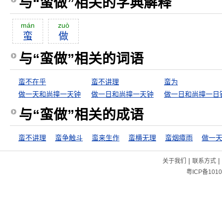
与“蛮做”相关的字典解释
mán
zuò
蛮
做
与“蛮做”相关的词语
蛮不在乎
蛮不讲理
蛮为
做一天和尚撞一天钟
做一日和尚撞一天钟
做一日和尚撞一日
与“蛮做”相关的成语
蛮不讲理
蛮争触斗
蛮来生作
蛮横无理
蛮烟瘴雨
|
|
关于我们
联系方式
粤ICP备1010