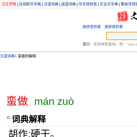
汉文学网
|
在线新华字典
|
汉语词典
|
成语词典
|
中文转拼音
|
文言文字典
|
繁体字转
按拼音检索
按部首检索
提示：
支持拼音查询，例：“wen xu
汉语词典
>
蛮做的解释
蛮做
mán zuò
词典解释
胡作;硬干。