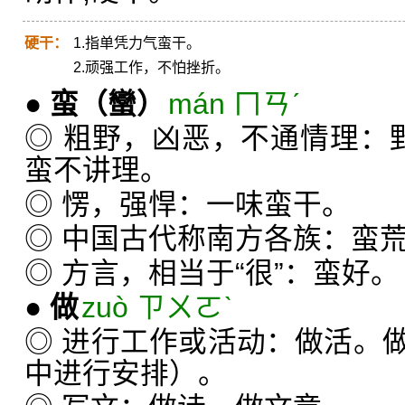
硬干：
1.指单凭力气蛮干。
2.顽强工作，不怕挫折。
●
蛮
（蠻）
mán ㄇㄢˊ
◎ 粗野，凶恶，不通情理：
蛮不讲理。
◎ 愣，强悍：一味蛮干。
◎ 中国古代称南方各族：蛮
◎ 方言，相当于“很”：蛮好。
●
做
zuò ㄗㄨㄛˋ
◎ 进行工作或活动：做活。
中进行安排）。