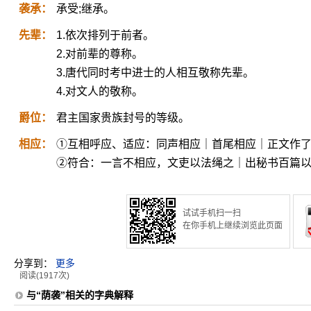
袭承：
承受;继承。
先辈：
1.依次排列于前者。
2.对前辈的尊称。
3.唐代同时考中进士的人相互敬称先辈。
4.对文人的敬称。
爵位：
君主国家贵族封号的等级。
相应：
①互相呼应、适应：同声相应｜首尾相应｜正文作
②符合：一言不相应，文吏以法绳之｜出秘书百篇
试试手机扫一扫
在你手机上继续浏览此页面
分享到：
更多
阅读(1917次)
与“荫袭”相关的字典解释