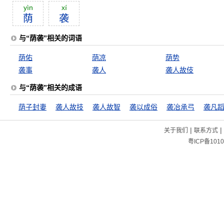
yìn
xí
荫
袭
与“荫袭”相关的词语
荫佑
荫凉
荫势
袭事
袭人
袭人故伎
与“荫袭”相关的成语
荫子封妻
袭人故技
袭人故智
袭以成俗
袭冶承弓
袭凡
|
|
关于我们
联系方式
粤ICP备1010