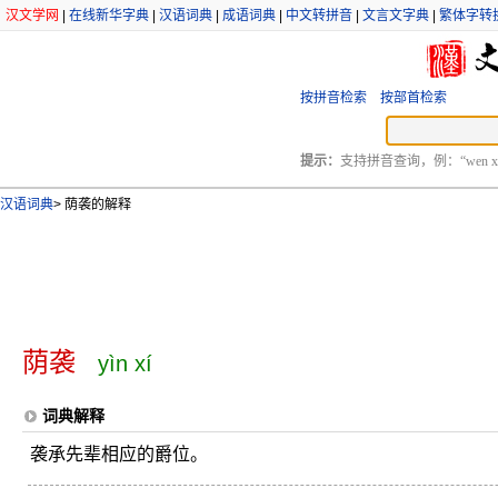
汉文学网
|
在线新华字典
|
汉语词典
|
成语词典
|
中文转拼音
|
文言文字典
|
繁体字转
按拼音检索
按部首检索
提示：
支持拼音查询，例：“wen xu
汉语词典
>
荫袭的解释
荫袭
yìn xí
词典解释
袭承先辈相应的爵位。