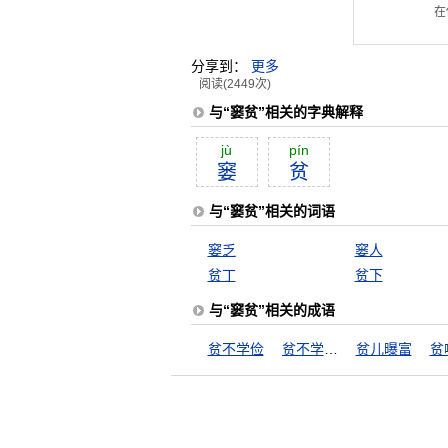
在
分享到：
更多
阅读(2449次)
与“窭贫”相关的字典解释
jù
pín
窭
贫
与“窭贫”相关的词语
窭乏
窭人
贫丁
贫下
与“窭贫”相关的成语
贫不学俭
贫不学俭，富不学奢
贫儿曝富
贫