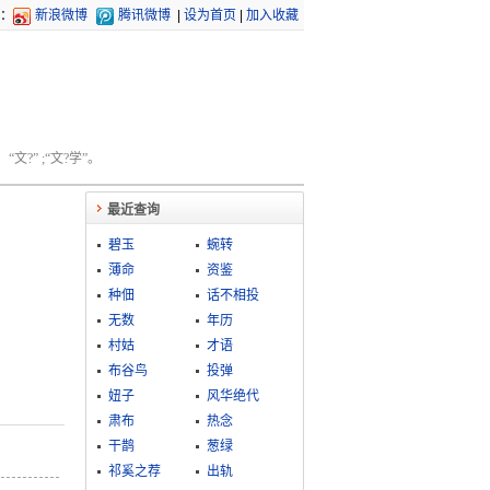
：
新浪微博
腾讯微博
|
设为首页
|
加入收藏
文?” ;“文?学”。
最近查询
碧玉
蜿转
薄命
资鉴
种佃
话不相投
无数
年历
村姑
才语
布谷鸟
投弹
妞子
风华绝代
肃布
热念
干鹊
葱绿
祁奚之荐
出轨