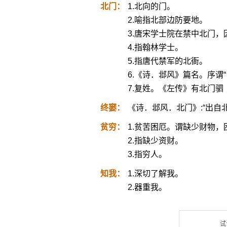
北门：
1.北向的门。
2.喻指北部边防要地。
3.唐宋学士院在禁中北门
4.指翰林学士。
5.指唐代禁军的北衙。
6.《诗．邶风》篇名。序谓
7.复姓。《左传》有北门
终窭：
《诗．邶风．北门》:“出自
贫穷：
1.贫苦困厄。谓缺少财物，
2.指缺少资财。
3.指穷人。
知我：
1.深切了解我。
2.器重我。
试