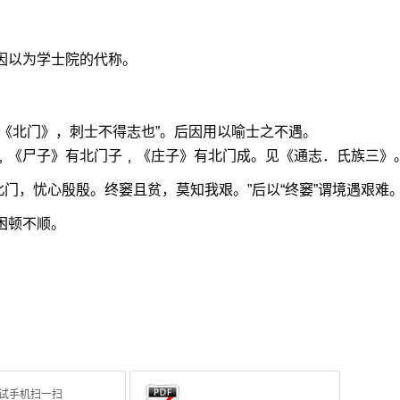
，因以为学士院的代称。
“《北门》，刺士不得志也”。后因用以喻士之不遇。
驷﹐《尸子》有北门子﹐《庄子》有北门成。见《通志．氏族三》
北门，忧心殷殷。终窭且贫，莫知我艰。”后以“终窭”谓境遇艰难
困顿不顺。
试手机扫一扫