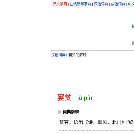
汉文学网
|
在线新华字典
|
汉语词典
|
成语词典
|
中
汉语词典
>
窭贫的解释
窭贫
jù pín
词典解释
贫穷。语出《诗．邶风．北门》:“