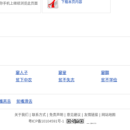
下载本页内容
你手机上继续浏览此页面
窭人子
窭叟
窭囏
贫下中农
贫不失志
贫不学俭
嘴恶舌
贫嘴滑舌
|
|
|
|
|
关于我们
联系方式
免责声明
意见建议
友情链接
网站地图
粤ICP备10104591号-1
二维码