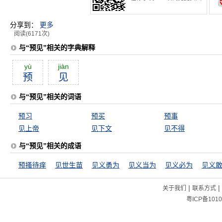
分享到：
更多
阅读(6171次)
与“预见”相关的字典解释
yù
jiàn
预
见
与“预见”相关的词语
预习
预买
预事
见上帝
见下文
见不得
与“预见”相关的成语
预搔待痒
见世生苗
见义勇为
见义当为
见义必为
见义
|
|
关于我们
联系方式
粤ICP备1010