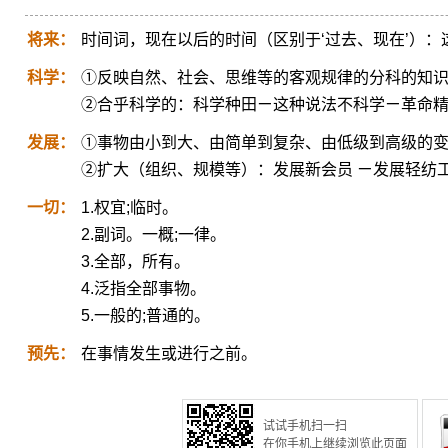
将来：
时间词，现在以后的时间（区别于‘过去、现在’）
科学：
①反映自然、社会、思维等的客观规律的分科的知
②合乎科学的：科学种田ㄧ这种说法不科学ㄧ革命
发展：
①事物由小到大、由简单到复杂、由低级到高级的
②扩大（组织、规模等）：发展新会员 ㄧ发展轻纺
一切：
1.权宜;临时。
2.副词。一概;一律。
3.全部，所有。
4.泛指全部事物。
5.一般的;普通的。
预先：
在事情发生或进行之前。
试试手机扫一扫
在你手机上继续浏览此页面