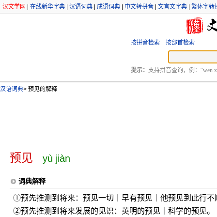
汉文学网
|
在线新华字典
|
汉语词典
|
成语词典
|
中文转拼音
|
文言文字典
|
繁体字转
按拼音检索
按部首检索
提示：
支持拼音查询，例：“wen xu
汉语词典
>
预见的解释
预见
yù jiàn
词典解释
①预先推测到将来：预见一切｜早有预见｜他预见到此行不
②预先推测到将来发展的见识：英明的预见｜科学的预见。