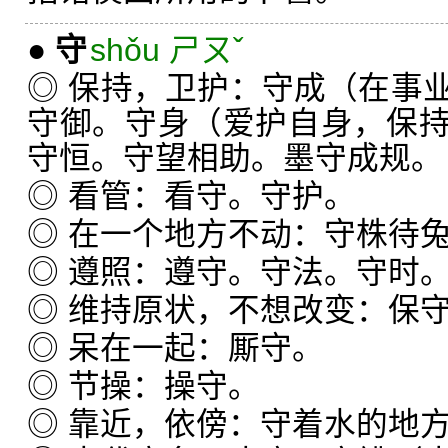
●
守
shǒu ㄕㄡˇ
◎ 保持，卫护：守成（在事
守御。守身（爱护自身，保
守恒。守望相助。墨守成规。
◎ 看管：看守。守护。
◎ 在一个地方不动：守株待
◎ 遵照：遵守。守法。守时
◎ 维持原状，不想改变：保
◎ 呆在一起：厮守。
◎ 节操：操守。
◎ 靠近，依傍：守着水的地