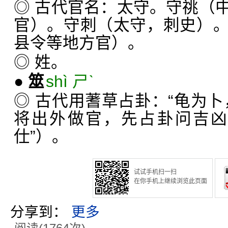
◎ 古代官名：太守。守祧（
官）。守刺（太守，刺史）
县令等地方官）。
◎ 姓。
●
筮
shì ㄕˋ
◎ 古代用蓍草占卦：“龟为卜
将出外做官，先占卦问吉凶
仕”）。
试试手机扫一扫
在你手机上继续浏览此页面
分享到：
更多