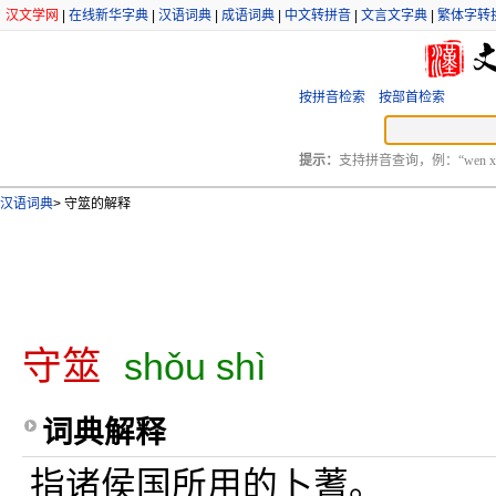
汉文学网
|
在线新华字典
|
汉语词典
|
成语词典
|
中文转拼音
|
文言文字典
|
繁体字转
按拼音检索
按部首检索
提示：
支持拼音查询，例：“wen xu
汉语词典
>
守筮的解释
守筮
shǒu shì
词典解释
指诸侯国所用的卜蓍。