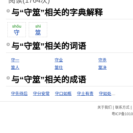
阅读(1764次)
与“守筮”相关的字典解释
shŏu
shì
守
筮
与“守筮”相关的词语
守一
守业
守丞
筮人
筮仕
筮决
与“守筮”相关的成语
守先待后
守分安常
守口如瓶
守土有责
守如处女，出如脱兔
|
|
关于我们
联系方式
粤ICP备1010