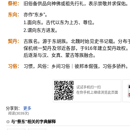
祭祀：
旧俗备供品向神佛或祖先行礼，表示崇敬并求保佑
东向：
亦作“东乡”。
1.面向东。古代以东为上方、尊位。
2.谓向东方进发。
契丹：
古族名。源于东胡族。北魏时始见史书记载。分布于
保机统一契丹及邻近各部，于916年建立契丹政权
后逐渐与汉、女真、蒙古等族融合。
习俗：
习惯，风俗：乡间习俗｜彼邦本倔强，习俗多骄矜
试试手机扫一扫
在你手机上继续浏览此页面
分享到：
更多
阅读(3039次)
与“祭东”相关的字典解释