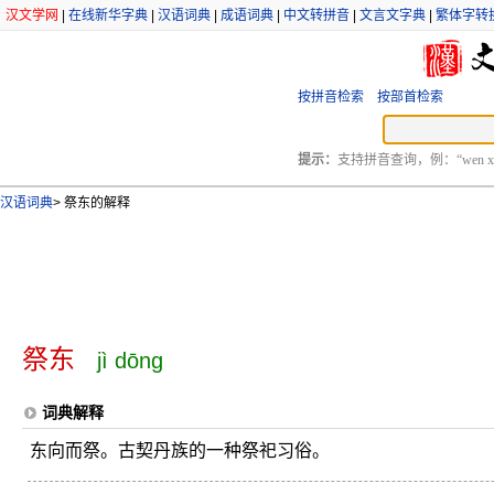
汉文学网
|
在线新华字典
|
汉语词典
|
成语词典
|
中文转拼音
|
文言文字典
|
繁体字转
按拼音检索
按部首检索
提示：
支持拼音查询，例：“wen xu
汉语词典
>
祭东的解释
祭东
jì dōng
词典解释
东向而祭。古契丹族的一种祭祀习俗。