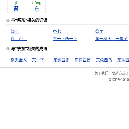
jì
dōng
祭
东
与“祭东”相关的词语
祭丁
祭七
祭主
东…西…
东一下西一下
东一榔头西一棒子
与“祭东”相关的成语
祭天金人
东一下西一下
东倒西歪
东偷西摸
东兔西乌
东冲
|
|
关于我们
联系方式
粤ICP备1010