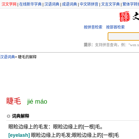
汉文学网
|
在线新华字典
|
汉语词典
|
成语词典
|
中文转拼音
|
文言文字典
|
繁体字转
按拼音检索
按部首检索
提示：
支持拼音查询，例：“wen xu
汉语词典
>
睫毛的解释
睫毛
jié máo
词典解释
眼睑边缘上的毛发：眼睑边缘上的[一根]毛。
[eyelash]
眼睑边缘上的毛发;眼睑边缘上的[一根]毛