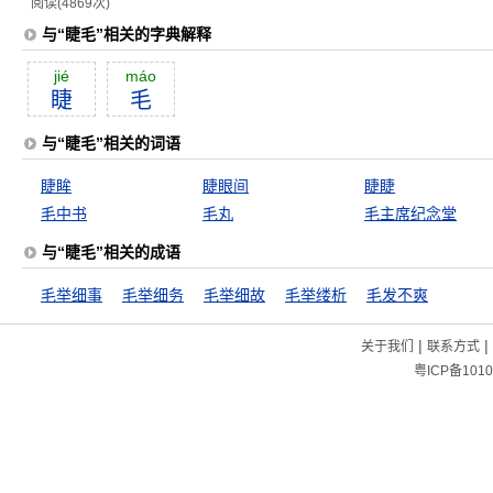
阅读(4869次)
与“睫毛”相关的字典解释
jié
máo
睫
毛
与“睫毛”相关的词语
睫眸
睫眼间
睫睫
毛中书
毛丸
毛主席纪念堂
与“睫毛”相关的成语
毛举细事
毛举细务
毛举细故
毛举缕析
毛发不爽
|
|
关于我们
联系方式
粤ICP备1010