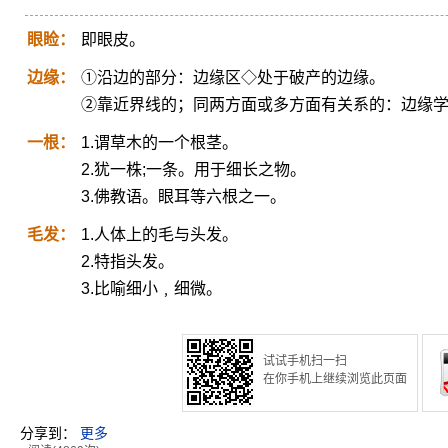
眼睑：
即眼皮。
边缘：
①沿边的部分：边缘区◇处于破产的边缘。
②靠近界线的；同两方面或多方面有关系的：边缘
一根：
1.谓草木的一个根茎。
2.犹一株;一条。用于细长之物。
3.佛教语。眼耳等六根之一。
毛发：
1.人体上的毛与头发。
2.特指头发。
3.比喻细小﹐细微。
试试手机扫一扫
在你手机上继续浏览此页面
分享到：
更多