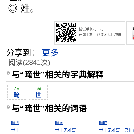
◎ 姓。
试试手机扫一扫
在你手机上继续浏览此页面
分享到：
更多
阅读(2841次)
与“晻世”相关的字典解释
ăn
shì
晻
世
与“晻世”相关的词语
晻冉
晻忽
晻映
世上
世上无难事