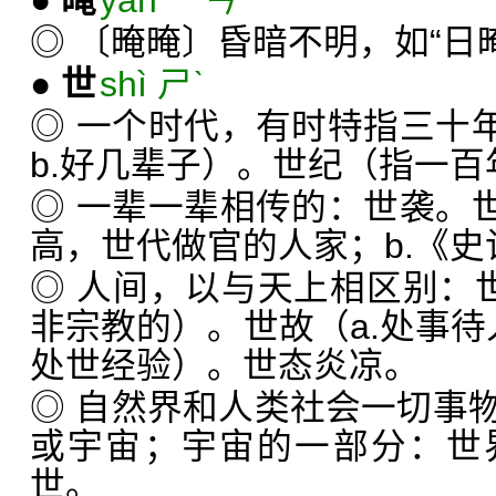
●
晻
yǎn ㄧㄢˇ
◎ 〔晻晻〕昏暗不明，如“日
●
世
shì ㄕˋ
◎ 一个时代，有时特指三十年
b.好几辈子）。世纪（指一
◎ 一辈一辈相传的：世袭。世
高，世代做官的人家；b.《
◎ 人间，以与天上相区别：世
非宗教的）。世故（a.处事待人
处世经验）。世态炎凉。
◎ 自然界和人类社会一切事
或宇宙；宇宙的一部分：世
世。