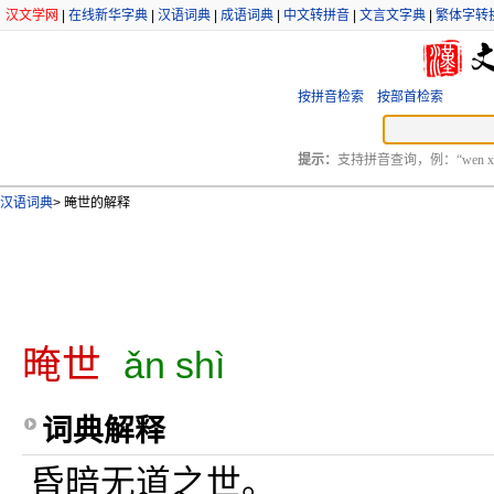
汉文学网
|
在线新华字典
|
汉语词典
|
成语词典
|
中文转拼音
|
文言文字典
|
繁体字转
按拼音检索
按部首检索
提示：
支持拼音查询，例：“wen xu
汉语词典
>
晻世的解释
晻世
ǎn shì
词典解释
昏暗无道之世。