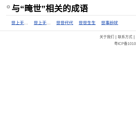
与“晻世”相关的成语
世上无难事
世上无难事，只怕有心人
世世代代
世世生生
世事纷扰
|
|
关于我们
联系方式
粤ICP备1010