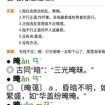
无道：
1.指社会政治纷乱，黑暗。
2.不行正道;作坏事。多指暴君或权贵者的恶行。
3.泛指违反常理或不近情理。
4.指不行正道的坏人或暴君。
5.没有说;莫道。
6.没有办法。
昏暗：
光线不足；暗：灯光昏暗ㄧ太阳下山了，屋里渐渐
●
晻
àn ㄢˋ
◎ 古同“暗”：“三光晻昧。”
●
晻
ǎn ㄢˇ
◎ 〔晻蔼〕ａ．昏暗不明，如
繁盛，如“华盖纷晻晻。”