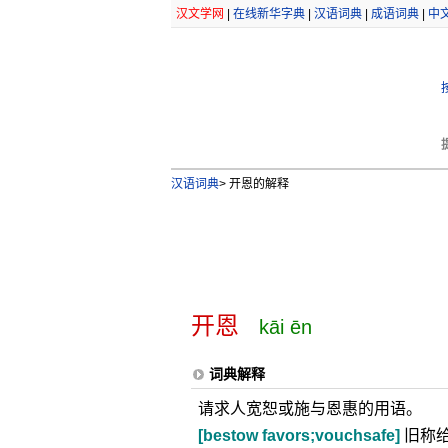
汉文学网
|
在线新华字典
|
汉语词典
|
成语词典
|
中
汉语词典
>
开恩的解释
开恩
kāi ēn
词典解释
请求人宽恕或施与恩惠的用语。
[bestow favors;vouchsafe]
旧称