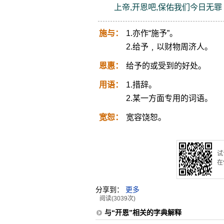
上帝,开恩吧,保佑我们今日无罪
施与：
1.亦作“施予”。
2.给予﹐以财物周济人。
恩惠：
给予的或受到的好处。
用语：
1.措辞。
2.某一方面专用的词语。
宽恕：
宽容饶恕。
试
在
分享到：
更多
阅读(3039次)
与“开恩”相关的字典解释