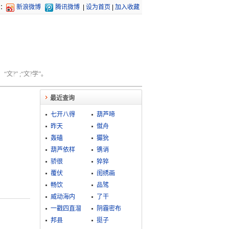
：
新浪微博
腾讯微博
|
设为首页
|
加入收藏
文?” ;“文?学”。
最近查询
七开八得
葫芦啼
昨天
僦舟
轰磕
玁狁
葫芦依样
镌诮
骄很
猝猝
覆伏
闺绣画
畅饮
品骘
威动海内
了干
一戳四直溜
阴霾密布
邦县
挺子