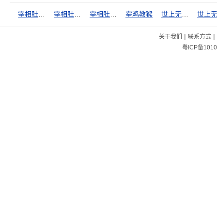
宰相肚里好撑船
宰相肚里能行船
宰相肚里行舟船
宰鸡教猴
世上无难事
|
|
关于我们
联系方式
粤ICP备1010