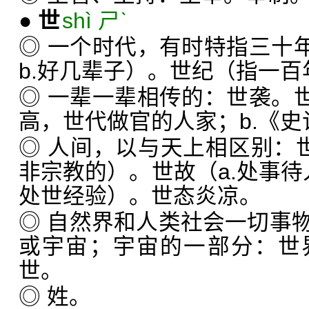
●
世
shì ㄕˋ
◎ 一个时代，有时特指三十年
b.好几辈子）。世纪（指一
◎ 一辈一辈相传的：世袭。世
高，世代做官的人家；b.《
◎ 人间，以与天上相区别：世
非宗教的）。世故（a.处事待人
处世经验）。世态炎凉。
◎ 自然界和人类社会一切事
或宇宙；宇宙的一部分：世
世。
◎ 姓。