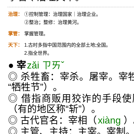
治理：
①控制管理：治理国家｜治理企业。
②整治；整修：治理黄河。
掌管：
掌握管理。
天下：
1.古时多指中国范围内的全部土地;全国。
2.指全世界。
●
宰
zǎi ㄗㄞˇ
◎ 杀牲畜：宰杀。屠宰。宰牲
“牺牲节”）。
◎ 借指商贩用狡诈的手段
（有的地区称“斩”）。
◎ 古代官名：宰相（
xiàng
）
◎ 主管、主持：主宰。宰制