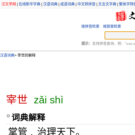
汉文学网
|
在线新华字典
|
汉语词典
|
成语词典
|
中文转拼音
|
文言文字典
|
繁体字转
按拼音检索
按部首检索
提示：
支持拼音查询，例：“wen xu
汉语词典
>
宰世的解释
宰世
zǎi shì
词典解释
掌管﹑治理天下。