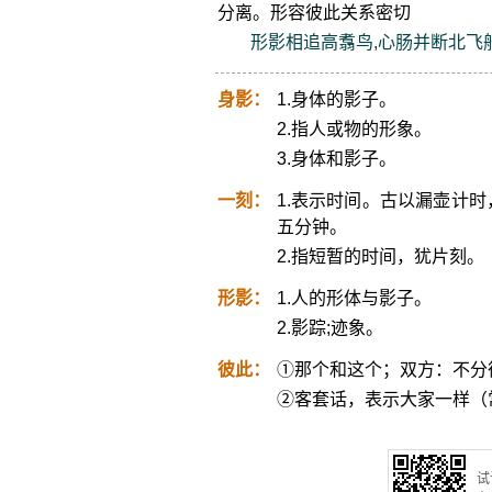
分离。形容彼此关系密切
形影相追高翥鸟,心肠并断北飞
身影：
1.身体的影子。
2.指人或物的形象。
3.身体和影子。
一刻：
1.表示时间。古以漏壶计
五分钟。
2.指短暂的时间，犹片刻。
形影：
1.人的形体与影子。
2.影踪;迹象。
彼此：
①那个和这个；双方：不分
②客套话，表示大家一样（常
试