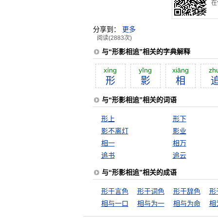
在
分享到：
更多
阅读(2883次)
与“形影相追”相关的字典解释
xíng
yĭng
xiāng
zh
形
影
相
与“形影相追”相关的词语
形上
形下
影不离灯
影业
相一
相万
追书
追云
与“形影相追”相关的成语
形于言色
形于词色
形于辞色
形
相与一口
相与为一
相与为命
相