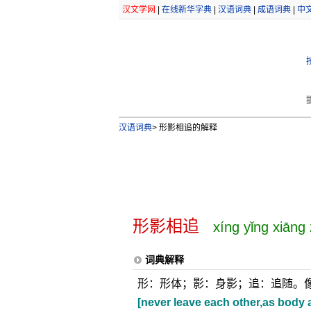
汉文学网
|
在线新华字典
|
汉语词典
|
成语词典
|
中
汉语词典
>
形影相追的解释
形影相追
xíng yǐng xiāng
词典解释
形：形体；影：身影；追：追随。
[never leave each other,as body