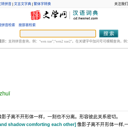
文转拼音
|
文言文字典
|
繁体字转换
关注我们
按拼音检索
按部首检索
提示：
支持拼音查询，例：“wen xue”;“wen2 xue2”。在关键字中加问号可模糊查询，例：“
 zhuī
像影子离不开形体一样，一刻也不分离。形容彼此关系密切。
 and shadow comforting each other]
像影子离不开形体一样,