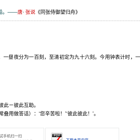
船。——
唐
·
张说
《同张侍御望归舟》
时，一昼夜分为一百刻，至清初定为九十六刻。今用钟表计时，
彼此ㄧ彼此互助。
叠用做答话）：‘您辛苦啦！’‘彼此彼此！’。
试手机扫一扫