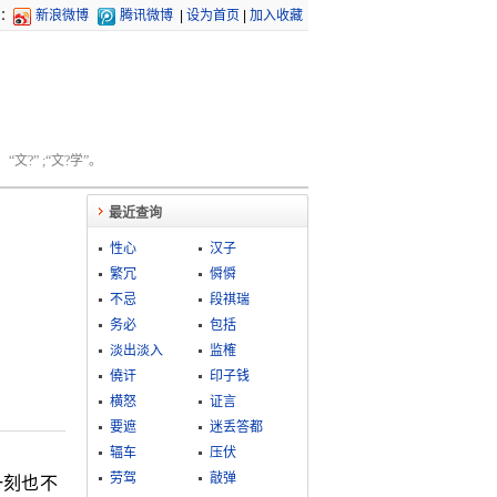
：
新浪微博
腾讯微博
|
设为首页
|
加入收藏
文?” ;“文?学”。
最近查询
性心
汉子
繁冗
僢僢
不忌
段祺瑞
务必
包括
淡出淡入
监榷
僥讦
印子钱
横怒
证言
要遮
迷丢答都
辐车
压伏
劳驾
敲弹
一刻也不