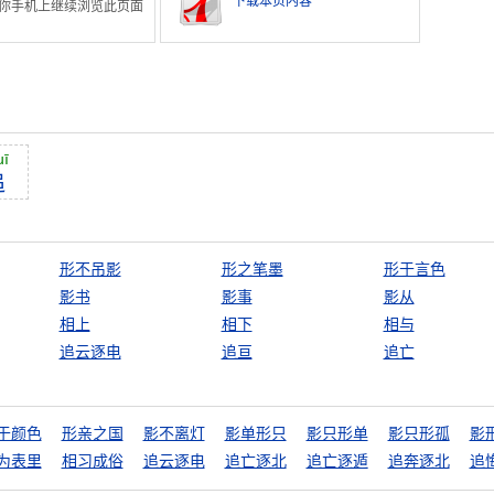
下载本页内容
你手机上继续浏览此页面
uī
追
形不吊影
形之笔墨
形于言色
影书
影事
影从
相上
相下
相与
追云逐电
追亘
追亡
于颜色
形亲之国
影不离灯
影单形只
影只形单
影只形孤
影
为表里
相习成俗
追云逐电
追亡逐北
追亡逐遁
追奔逐北
追