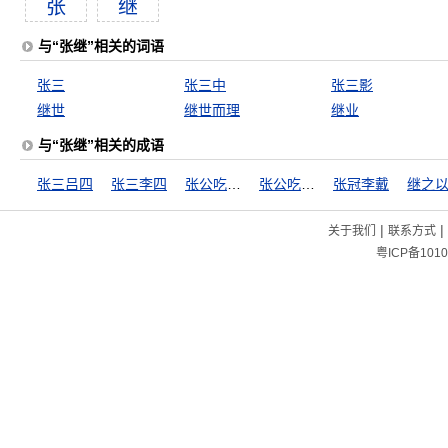
张
继
与“张继”相关的词语
张三
张三中
张三影
继世
继世而理
继业
与“张继”相关的成语
张三吕四
张三李四
张公吃酒李公醉
张公吃酒李公颠
张冠李戴
继之
|
|
关于我们
联系方式
粤ICP备1010