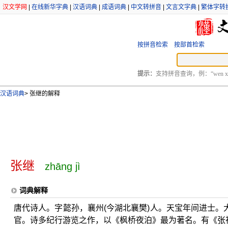
汉文学网
|
在线新华字典
|
汉语词典
|
成语词典
|
中文转拼音
|
文言文字典
|
繁体字转
按拼音检索
按部首检索
提示：
支持拼音查询，例：“wen xu
汉语词典
>
张继的解释
张继
zhāng jì
词典解释
唐代诗人。字懿孙，襄州(今湖北襄樊)人。天宝年间进士
官。诗多纪行游览之作，以《枫桥夜泊》最为著名。有《张