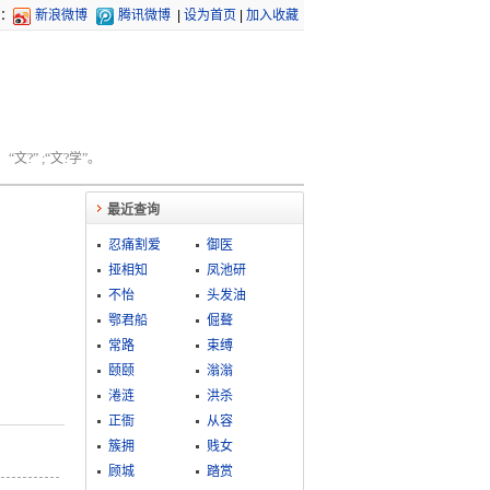
：
新浪微博
腾讯微博
|
设为首页
|
加入收藏
文?” ;“文?学”。
最近查询
忍痛割爱
御医
挜相知
凤池研
不怡
头发油
鄂君船
倔聱
常路
束缚
颐颐
滃滃
淃涟
洪杀
正衙
从容
簇拥
贱女
顾城
踏赏