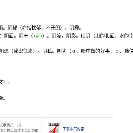
。
。
雨。阴郁（亦指忧郁，不开朗）。阴霾。
方：阴面。阴干（
gān
）。阴凉，阴影。山阴（山的北面，水的
。阴通（秘密往来）。阴私。阴功（ａ．暗中做的好事；ｂ．迷
。
文）。
囊。
试手机扫一扫
下载本页内容
你手机上继续浏览此页面