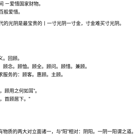
间 ㄧ爱惜国家财物。
百般爱惜。
代的光阴是最宝贵的丨一寸光阴一寸金，寸金难买寸光阴。
义。回顾。
虑。顾念。顾恤。顾全。顾问。顾惜。兼顾。
求服务的：顾客。惠顾。主顾。
，顾用之何如耳”。
，首顾居下。”
有物质的两大对立面诸一，与“阳”相对：阴阳。一阴一阳谓之道