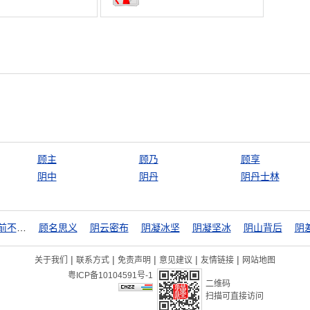
顾主
顾乃
顾享
阴中
阴丹
阴丹士林
顾前不顾后
顾名思义
阴云密布
阴凝冰坚
阴凝坚冰
阴山背后
阴
|
|
|
|
|
关于我们
联系方式
免责声明
意见建议
友情链接
网站地图
粤ICP备10104591号-1
二维码
扫描可直接访问