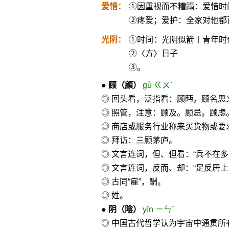
爱惜：
①因重视而不糟蹋：爱惜时
②疼爱；爱护：全家对他都
光阴：
①时间：光阴似箭丨青年时
②〈方〉日子
③。
●
顾
（顧）
gù ㄍㄨˋ
◎ 回头看，泛指看：顾眄。顾名思
◎ 照管，注意：顾及。顾忌。顾
◎ 商店或服务行业称来买货物或要
◎ 拜访：三顾茅庐。
◎ 文言连词，但、但看：“兵不在多
◎ 文言连词，反而、却：“足反居上
◎ 古同“雇”，酬。
◎ 姓。
●
阴
（陰）
yīn ㄧㄣˉ
◎ 中国古代哲学认为宇宙中通贯所