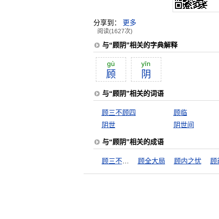
分享到：
更多
阅读(1627次)
与“顾阴”相关的字典解释
gù
yīn
顾
阴
与“顾阴”相关的词语
顾三不顾四
顾临
阴世
阴世间
与“顾阴”相关的成语
顾三不顾四
顾全大局
顾内之忧