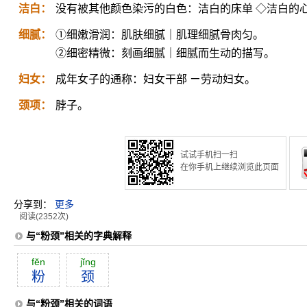
洁白：
没有被其他颜色染污的白色：洁白的床单 ◇洁白的
细腻：
①细嫩滑润：肌肤细腻｜肌理细腻骨肉匀。
②细密精微：刻画细腻｜细腻而生动的描写。
妇女：
成年女子的通称：妇女干部 ㄧ劳动妇女。
颈项：
脖子。
试试手机扫一扫
在你手机上继续浏览此页面
分享到：
更多
阅读(2352次)
与“粉颈”相关的字典解释
fĕn
jĭng
粉
颈
与“粉颈”相关的词语