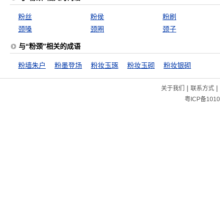
粉丝
粉侯
粉刷
颈嗓
颈圈
颈子
与“粉颈”相关的成语
粉墙朱户
粉墨登场
粉妆玉琢
粉妆玉砌
粉妆银砌
|
|
关于我们
联系方式
粤ICP备1010