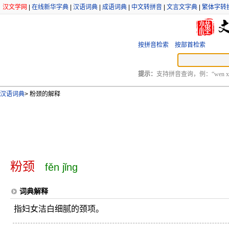
汉文学网
|
在线新华字典
|
汉语词典
|
成语词典
|
中文转拼音
|
文言文字典
|
繁体字转
按拼音检索
按部首检索
提示：
支持拼音查询，例：“wen xu
汉语词典
>
粉颈的解释
粉颈
fěn jǐng
词典解释
指妇女洁白细腻的颈项。