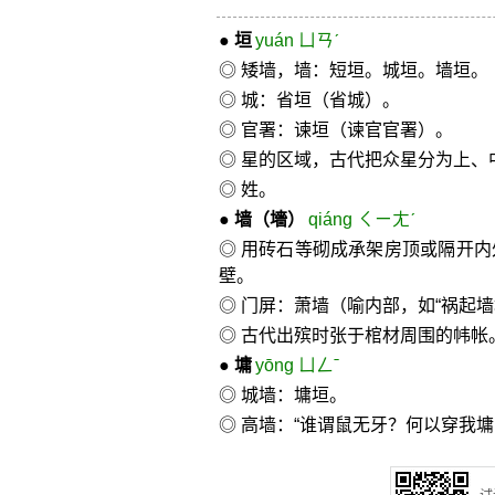
●
垣
yuán ㄩㄢˊ
◎ 矮墙，墙：短垣。城垣。墙垣。
◎ 城：省垣（省城）。
◎ 官署：谏垣（谏官官署）。
◎ 星的区域，古代把众星分为上、
◎ 姓。
●
墙
（墻）
qiáng ㄑㄧㄤˊ
◎ 用砖石等砌成承架房顶或隔开
壁。
◎ 门屏：萧墙（喻内部，如“祸起墙
◎ 古代出殡时张于棺材周围的帏帐
●
墉
yōng ㄩㄥˉ
◎ 城墙：墉垣。
◎ 高墙：“谁谓鼠无牙？何以穿我墉