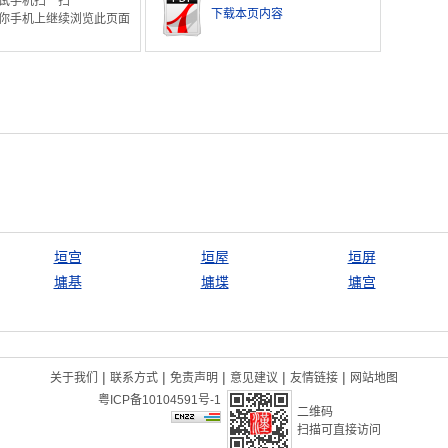
试手机扫一扫
下载本页内容
你手机上继续浏览此页面
垣宫
垣屋
垣屏
墉基
墉堞
墉宫
|
|
|
|
|
关于我们
联系方式
免责声明
意见建议
友情链接
网站地图
粤ICP备10104591号-1
二维码
扫描可直接访问