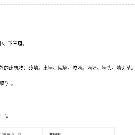
中、下三垣。
内外的建筑物：砖墙。土墙。院墙。城墙。墙垣。墙头。墙头草
墙”）。
。
！”。