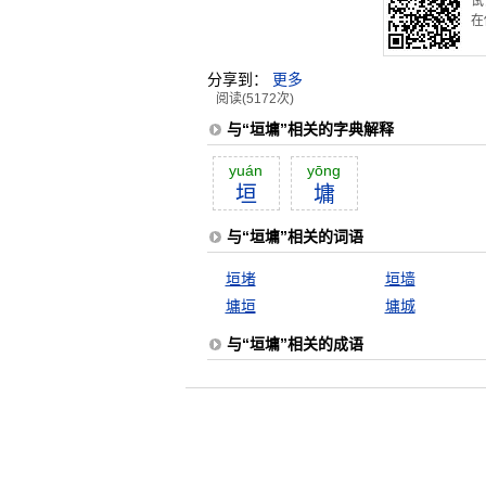
试
在
分享到：
更多
阅读(5172次)
与“垣墉”相关的字典解释
yuán
yōng
垣
墉
与“垣墉”相关的词语
垣堵
垣墙
墉垣
墉城
与“垣墉”相关的成语