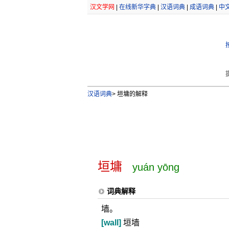
汉文学网
|
在线新华字典
|
汉语词典
|
成语词典
|
中
汉语词典
>
垣墉的解释
垣墉
yuán yōng
词典解释
墙。
[wall]
垣墙