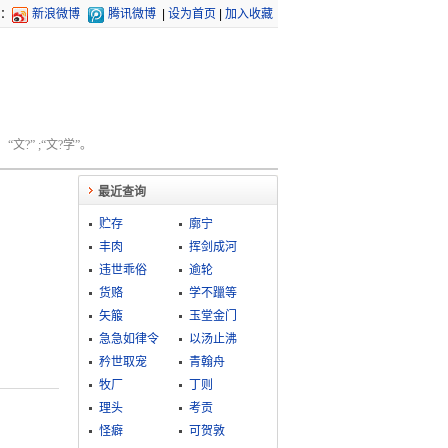
：
新浪微博
腾讯微博
|
设为首页
|
加入收藏
文?” ;“文?学”。
最近查询
贮存
廓宁
丰肉
挥剑成河
违世乖俗
逾轮
货赂
学不躐等
矢箙
玉堂金门
急急如律令
以汤止沸
矜世取宠
青翰舟
牧厂
丁则
理头
考贡
怪癖
可贺敦