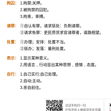
拘囚：
1.拘禁;关押。
2.被拘禁的囚犯。
3.拘束，束缚。
请罪：
①自认有罪，请求惩处：负荆请罪。
②请求免罪：吏民赍货求官请罪者，道路相望。
处置：
①办理；安排：处置不当。
②惩办；发落：量刑处置。
表示：
1.显示某种意义。
2.用语言﹑行动显出某种思想﹑感情﹑态度。
自行：
1.自己实行;自己处理。
2.自动;主动。
3.亲自前往。
试试手机扫一扫
在你手机上继续浏览此页面