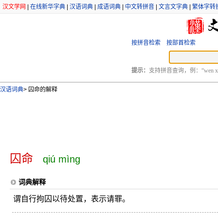
汉文学网
|
在线新华字典
|
汉语词典
|
成语词典
|
中文转拼音
|
文言文字典
|
繁体字转
按拼音检索
按部首检索
提示：
支持拼音查询，例：“wen xu
汉语词典
>
囚命的解释
囚命
qiú mìng
词典解释
谓自行拘囚以待处置，表示请罪。