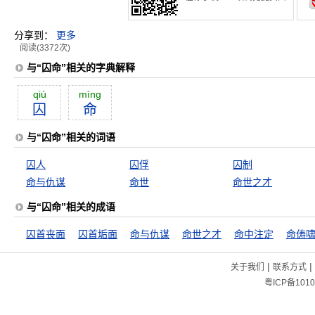
分享到：
更多
阅读(3372次)
与“囚命”相关的字典解释
qiú
mìng
囚
命
与“囚命”相关的词语
囚人
囚俘
囚制
命与仇谋
命世
命世之才
与“囚命”相关的成语
囚首丧面
囚首垢面
命与仇谋
命世之才
命中注定
命俦
|
|
关于我们
联系方式
粤ICP备1010