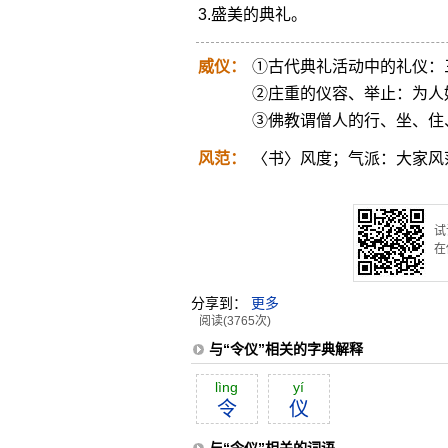
3.盛美的典礼。
威仪：
①古代典礼活动中的礼仪：
②庄重的仪容、举止：为人
③佛教谓僧人的行、坐、住
风范：
〈书〉风度；气派：大家风
试
在
分享到：
更多
阅读(3765次)
与“令仪”相关的字典解释
lìng
yí
令
仪