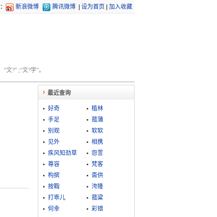
：
新浪微博
腾讯微博
|
设为首页
|
加入收藏
文?” ;“文?学”。
最近查询
好奇
植林
手足
菰蒲
别观
软软
见外
相携
疾风知劲草
怨詈
尊容
梵客
构摈
斋供
按鞫
洿隆
打乖儿
菰粱
何幸
彩错