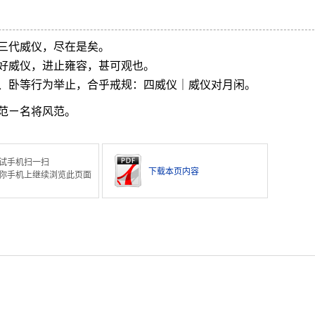
三代威仪，尽在是矣。
好威仪，进止雍容，甚可观也。
、卧等行为举止，合乎戒规：四威仪｜威仪对月闲。
范ㄧ名将风范。
试手机扫一扫
下载本页内容
你手机上继续浏览此页面