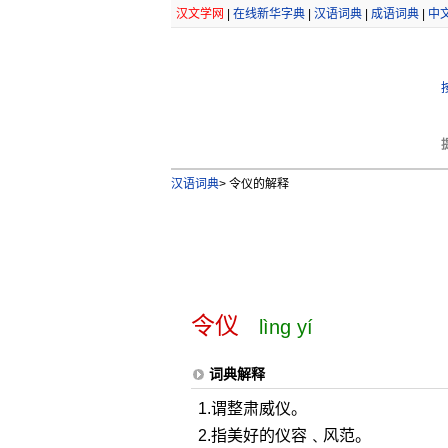
汉文学网
|
在线新华字典
|
汉语词典
|
成语词典
|
中
汉语词典
>
令仪的解释
令仪
lìng yí
词典解释
1.谓整肃威仪。
2.指美好的仪容﹑风范。