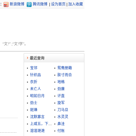
：
新浪微博
腾讯微博
|
设为首页
|
加入收藏
文?” ;“文?学”。
最近查询
宝邻
鸳鸯册籍
针织品
肤寸而合
衣折
地格
未亡人
劲廉
昭如日月
讦直
劲士
旋军
斑璘
刀马旦
沈默寡言
水灵灵
上咸五，下登三
鼻洼
溶溶滟滟
付账