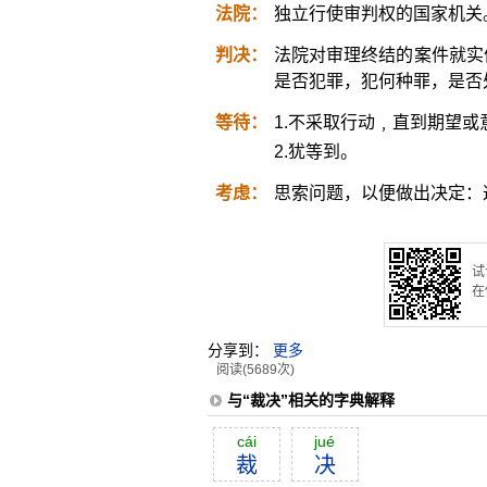
法院：
独立行使审判权的国家机关
判决：
法院对审理终结的案件就实
是否犯罪，犯何种罪，是否
等待：
1.不采取行动﹐直到期望
2.犹等到。
考虑：
思索问题，以便做出决定：
试
在
分享到：
更多
阅读(5689次)
与“裁决”相关的字典解释
cái
jué
裁
决