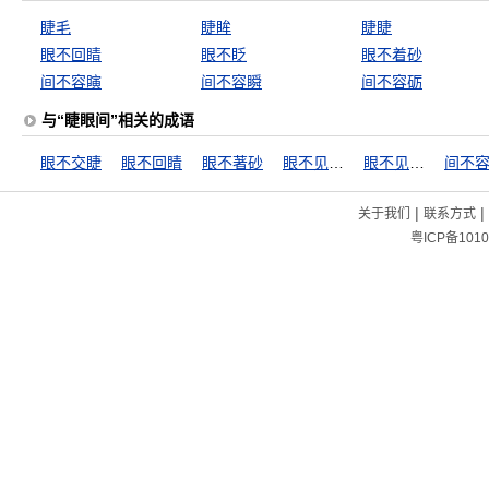
睫毛
睫眸
睫睫
眼不回睛
眼不眨
眼不着砂
间不容瞚
间不容瞬
间不容砺
与“睫眼间”相关的成语
眼不交睫
眼不回睛
眼不著砂
眼不见为净
眼不见，心不烦
间不
|
|
关于我们
联系方式
粤ICP备1010