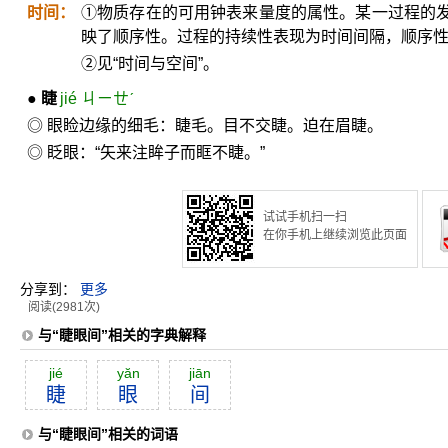
时间：
①物质存在的可用钟表来量度的属性。某一过程的
映了顺序性。过程的持续性表现为时间间隔，顺序
②见“时间与空间”。
●
睫
jié ㄐㄧㄝˊ
◎ 眼睑边缘的细毛：睫毛。目不交睫。迫在眉睫。
◎ 眨眼：“矢来注眸子而眶不睫。”
试试手机扫一扫
在你手机上继续浏览此页面
分享到：
更多
阅读(2981次)
与“睫眼间”相关的字典解释
jié
yăn
jiān
睫
眼
间
与“睫眼间”相关的词语