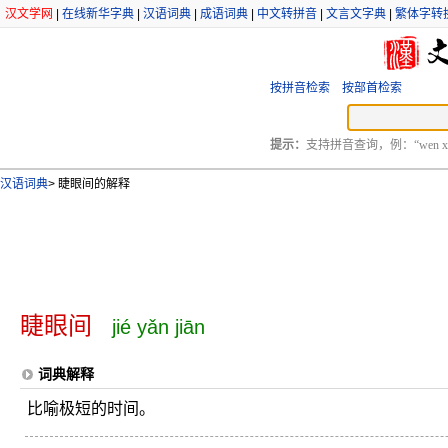
汉文学网
|
在线新华字典
|
汉语词典
|
成语词典
|
中文转拼音
|
文言文字典
|
繁体字转
按拼音检索
按部首检索
提示：
支持拼音查询，例：“wen xu
汉语词典
>
睫眼间的解释
睫眼间
jié yǎn jiān
词典解释
比喻极短的时间。