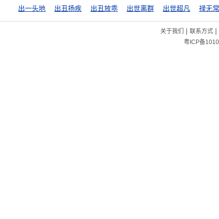
出一头地
出丑扬疾
出丑放乖
出世离群
出世超凡
禄无
|
|
关于我们
联系方式
粤ICP备1010