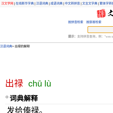
汉文学网
|
在线新华字典
|
汉语词典
|
成语词典
|
中文转拼音
|
文言文字典
|
繁体字转
按拼音检索
按部首检索
提示：
支持拼音查询，例：“wen xu
汉语词典
>
出禄的解释
出禄
chū lù
词典解释
发给俸禄。