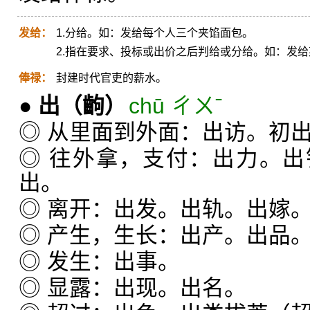
发给：
1.分给。如：发给每个人三个夹馅面包。
2.指在要求、投标或出价之后判给或分给。如：发
俸禄：
封建时代官吏的薪水。
●
出
（齣）
chū ㄔㄨˉ
◎ 从里面到外面：出访。初
◎ 往外拿，支付：出力。
出。
◎ 离开：出发。出轨。出嫁
◎ 产生，生长：出产。出品
◎ 发生：出事。
◎ 显露：出现。出名。