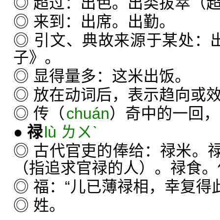
◎ 超过：出色。出类拔萃（
◎ 来到：出席。出勤。
◎ 引文、典故来源于某处：
子》。
◎ 显得量多：这米出饭。
◎ 放在动词后，表示趋向或
◎ 传（
chuán
）奇中的一回，
●
禄
lù ㄌㄨˋ
◎ 古代官吏的俸给：禄米。
（指追求官禄的人）。禄食。
◎ 福：“儿已薄禄相，幸复得
◎ 姓。