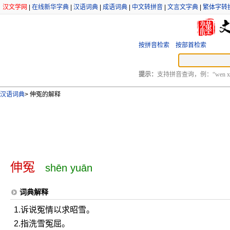
汉文学网
|
在线新华字典
|
汉语词典
|
成语词典
|
中文转拼音
|
文言文字典
|
繁体字转
按拼音检索
按部首检索
提示：
支持拼音查询，例：“wen xu
汉语词典
>
伸冤的解释
伸冤
shēn yuān
词典解释
1.诉说冤情以求昭雪。
2.指洗雪冤屈。