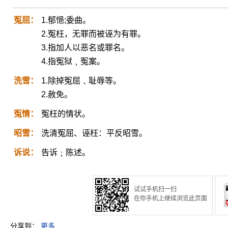
冤屈：
1.郁悒;委曲。
2.冤枉，无罪而被诬为有罪。
3.指加人以恶名或罪名。
4.指冤狱﹐冤案。
洗雪：
1.除掉冤屈﹑耻辱等。
2.赦免。
冤情：
冤枉的情状。
昭雪：
洗清冤屈、诬枉：平反昭雪。
诉说：
告诉﹔陈述。
试试手机扫一扫
在你手机上继续浏览此页面
分享到：
更多