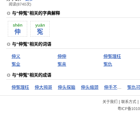
阅读(8740次)
与“伸冤”相关的字典解释
shēn
yuān
伸
冤
与“伸冤”相关的词语
伸义
伸伸
伸冤理枉
冤业
冤亲
冤仇
与“伸冤”相关的成语
伸冤理枉
伸大拇哥
伸头探脑
伸头缩颈
伸手不见五指
|
|
关于我们
联系方式
粤ICP备1010