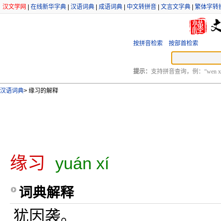
汉文学网
|
在线新华字典
|
汉语词典
|
成语词典
|
中文转拼音
|
文言文字典
|
繁体字转
按拼音检索
按部首检索
提示：
支持拼音查询，例：“wen xu
汉语词典
>
缘习的解释
缘习
yuán xí
词典解释
犹因袭。