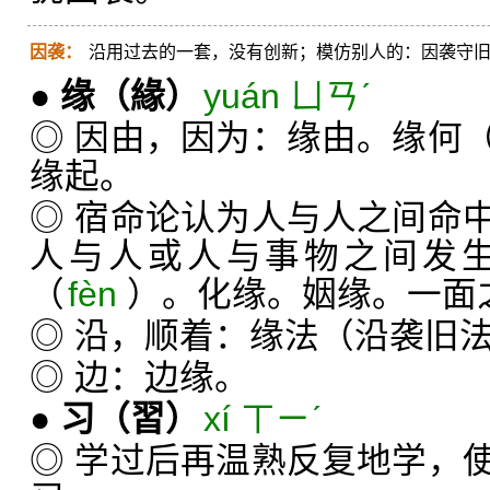
因袭：
沿用过去的一套，没有创新；模仿别人的：因袭守
●
缘
（緣）
yuán ㄩㄢˊ
◎ 因由，因为：缘由。缘何
缘起。
◎ 宿命论认为人与人之间命
人与人或人与事物之间发
（
fèn
）。化缘。姻缘。一面
◎ 沿，顺着：缘法（沿袭旧
◎ 边：边缘。
●
习
（習）
xí ㄒㄧˊ
◎ 学过后再温熟反复地学，