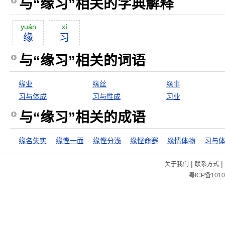
与“缘习”相关的字典解释
yuán
xí
缘
习
与“缘习”相关的词语
缘业
缘丝
缘事
习与体成
习与性成
习业
与“缘习”相关的成语
缘名失实
缘悭一面
缘悭分浅
缘悭命蹇
缘情体物
习与
|
|
关于我们
联系方式
粤ICP备1010