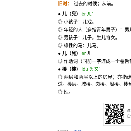
旧时：
过去的时候；从前。
●
儿
（兒）
ér ㄦˊ
◎ 小孩子：儿戏。
◎ 年轻的人（多指青年男子）：男
◎ 男孩子：儿子。生儿育女。
◎ 雄性的马：儿马。
●
儿
（兒）
er
ㄦ
◎ 作助词（同前一字连成一个卷舌
●
楼
（樓）
lóu ㄌㄡˊ
◎ 两层和两层以上的房屋；亦指
道。楼层。城楼。岗楼。阁楼。楼
◎ 姓。
试
在