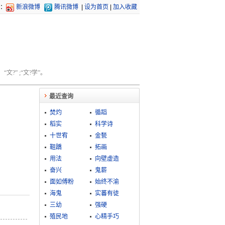
：
新浪微博
腾讯微博
|
设为首页
|
加入收藏
文?” ;“文?学”。
最近查询
焚灼
循蹈
稻实
科学诗
十世宥
金甃
靻蹻
拓画
用法
向壁虚造
奋兴
鬼薪
面如傅粉
始终不渝
海鬼
实蕃有徒
三幼
强硬
殖民地
心精手巧