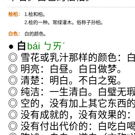
桧柏：
1.桧和柏。
2.桧的一种。常绿灌木。俗称子孙柏。
白色：
白的颜色。
●
白
bái ㄅㄞˊ
◎ 雪花或乳汁那样的颜色：
◎ 明亮：白昼。白日做梦。
◎ 清楚：明白。不白之冤。
◎ 纯洁：一生清白。白璧无
◎ 空的，没有加上其它东西
◎ 没有成就的，没有效果的
◎ 没有付出代价的：白吃白