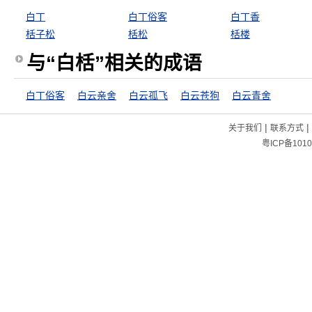
白丁
白丁俗客
白丁香
栝子松
栝松
栝楼
与“白栝”相关的成语
白丁俗客
白云亲舍
白云孤飞
白云苍狗
白云青舍
|
|
关于我们
联系方式
粤ICP备1010