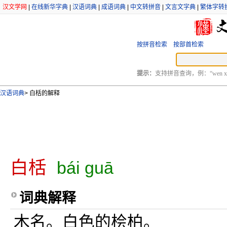
汉文学网
|
在线新华字典
|
汉语词典
|
成语词典
|
中文转拼音
|
文言文字典
|
繁体字转
按拼音检索
按部首检索
提示：
支持拼音查询，例：“wen xu
汉语词典
>
白栝的解释
白栝
bái guā
词典解释
木名。白色的桧柏。