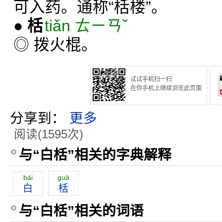
可入药。通称“栝楼”。
●
栝
tiǎn ㄊㄧㄢˇ
◎ 拨火棍。
试试手机扫一扫
在你手机上继续浏览此页面
分享到：
更多
阅读(1595次)
与“白栝”相关的字典解释
bái
guā
白
栝
与“白栝”相关的词语