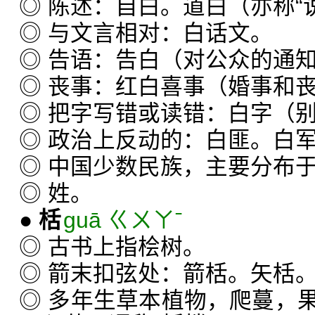
◎ 陈述：自白。道白（亦称“说
◎ 与文言相对：白话文。
◎ 告语：告白（对公众的通
◎ 丧事：红白喜事（婚事和
◎ 把字写错或读错：白字（
◎ 政治上反动的：白匪。白
◎ 中国少数民族，主要分布
◎ 姓。
●
栝
guā ㄍㄨㄚˉ
◎ 古书上指桧树。
◎ 箭末扣弦处：箭栝。矢栝
◎ 多年生草本植物，爬蔓，