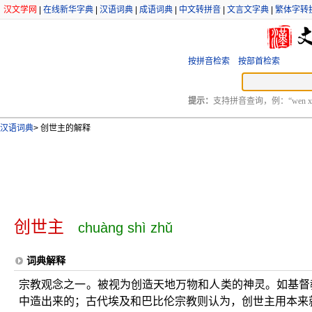
汉文学网
|
在线新华字典
|
汉语词典
|
成语词典
|
中文转拼音
|
文言文字典
|
繁体字转
按拼音检索
按部首检索
提示：
支持拼音查询，例：“wen xu
汉语词典
>
创世主的解释
创世主
chuàng shì zhǔ
词典解释
宗教观念之一。被视为创造天地万物和人类的神灵。如基督
中造出来的；古代埃及和巴比伦宗教则认为，创世主用本来