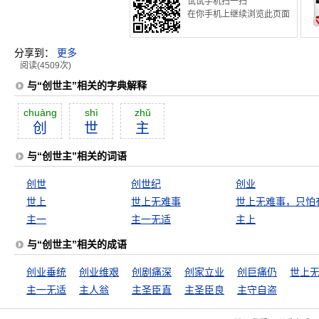
试试手机扫一扫
在你手机上继续浏览此页面
分享到：
更多
阅读(4509次)
与“创世主”相关的字典解释
chuàng
shì
zhŭ
创
世
主
与“创世主”相关的词语
创世
创世纪
创业
世上
世上无难事
主一
主一无适
主上
与“创世主”相关的成语
创业垂统
创业维艰
创剧痛深
创家立业
创巨痛仍
主一无适
主人翁
主圣臣直
主圣臣良
主守自盗