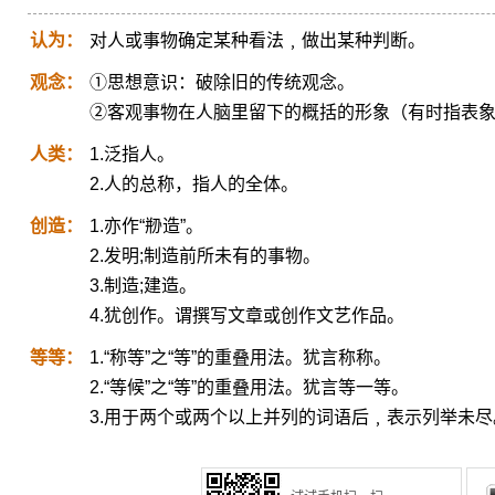
认为：
对人或事物确定某种看法﹐做出某种判断。
观念：
①思想意识：破除旧的传统观念。
②客观事物在人脑里留下的概括的形象（有时指表
人类：
1.泛指人。
2.人的总称，指人的全体。
创造：
1.亦作“剙造”。
2.发明;制造前所未有的事物。
3.制造;建造。
4.犹创作。谓撰写文章或创作文艺作品。
等等：
1.“称等”之“等”的重叠用法。犹言称称。
2.“等候”之“等”的重叠用法。犹言等一等。
3.用于两个或两个以上并列的词语后﹐表示列举未尽