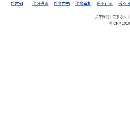
伴君如伴虎
伴风搭雨
伴食中书
伴食宰相
乐不可支
乐不
|
|
关于我们
联系方式
粤ICP备1010