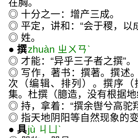
在胸。
◎ 十分之一：增产三成。
◎ 平定，讲和：“会于稷，以
◎ 姓。
●
撰
zhuàn ㄓㄨㄢˋ
◎ 才能：“异乎三子者之撰”。
◎ 写作，著书：撰著。撰述
次（编辑、排列）。撰序（
集。杜撰（臆造，没有根据地
◎ 持，拿着：“撰余辔兮高驼
◎ 指天地阴阳等自然现象的
●
具
jù ㄐㄩˋ