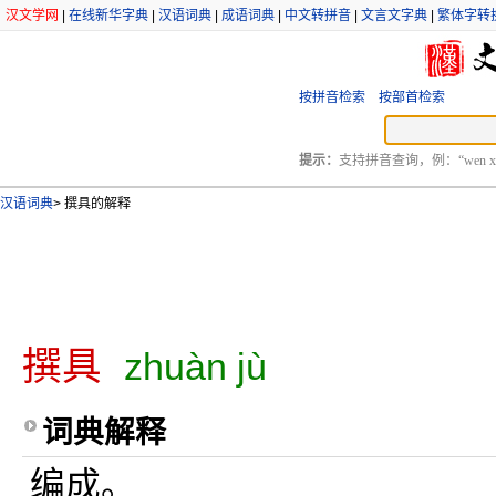
汉文学网
|
在线新华字典
|
汉语词典
|
成语词典
|
中文转拼音
|
文言文字典
|
繁体字转
按拼音检索
按部首检索
提示：
支持拼音查询，例：“wen xu
汉语词典
>
撰具的解释
撰具
zhuàn jù
词典解释
编成。