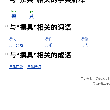
zhuàn
jù
撰
具
与“撰具”相关的词语
撰人
撰作
撰修
具一只眼
具乐
具人
与“撰具”相关的成语
具体而微
具瞻所归
|
|
关于我们
联系方式
粤ICP备1010