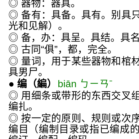
◎ 器物：器具。
◎ 备有：具备。具有。别具
光和见解）。
◎ 备，办：具呈。具结。具
◎ 古同“俱”，都，完全。
◎ 量词，用于某些器物和棺
具男尸。
●
编
（編）
biān ㄅㄧㄢˉ
◎ 用细条或带形的东西交叉
编扎。
◎ 按一定的原则、规则或次
编目（编制目录或指已编成