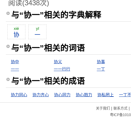
阅读(3438次)
与“协一”相关的字典解释
xié
yī
协
一
与“协一”相关的词语
协中
协义
协事
一一
一一行行
一丁
与“协一”相关的成语
协力同心
协力齐心
协心同力
协心戮力
协私罔上
一丁
|
|
关于我们
联系方式
粤ICP备1010