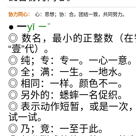
协力同心：
心：思想；协：合。团结一致，共同努力。
●
一
yī ㄧˉ
◎ 数名，最小的正整数（
“壹”代）。
◎ 纯；专：专一。一心一意
◎ 全；满：一生。一地水。
◎ 相同：一样。颜色不一。
◎ 另外的：蟋蟀一名促织。
◎ 表示动作短暂，或是一次
试一试。
◎ 乃；竞：一至于此。