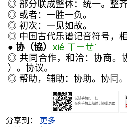
◎ 部分联成整体：统一。整
◎ 或者：一胜一负。
◎ 初次：一见如故。
◎ 中国古代乐谱记音符号，相
●
协
（協）
xié ㄒㄧㄝˊ
◎ 共同合作，和洽：协商。
）。协议。
◎ 帮助，辅助：协助。协同
试试手机扫一扫
在你手机上继续浏览此页面
分享到：
更多