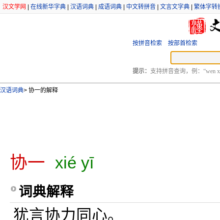
汉文学网
|
在线新华字典
|
汉语词典
|
成语词典
|
中文转拼音
|
文言文字典
|
繁体字转
按拼音检索
按部首检索
提示：
支持拼音查询，例：“wen xu
汉语词典
>
协一的解释
协一
xié yī
词典解释
犹言协力同心。