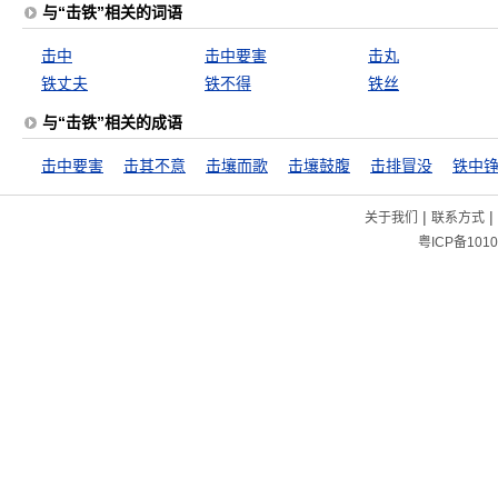
与“击铁”相关的词语
击中
击中要害
击丸
铁丈夫
铁不得
铁丝
与“击铁”相关的成语
击中要害
击其不意
击壤而歌
击壤鼓腹
击排冒没
铁中
|
|
关于我们
联系方式
粤ICP备1010