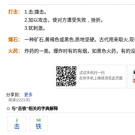
打击：
1.击;撞击。
2.加以攻击，使对方遭受失败﹑挫折。
3.犹刺激。
燧石：
一种矿石,黄褐色或黑色,质地坚硬。古代用来取火,
火药：
炸药的一类。爆炸时有的有烟，如黑色火药，有的
试试手机扫一扫
在你手机上继续浏览此页面
分享到：
更多
阅读(2221次)
与“击铁”相关的字典解释
jī
tiĕ
击
铁