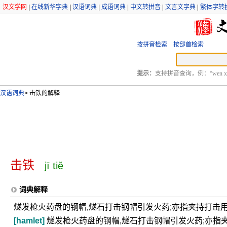
汉文学网
|
在线新华字典
|
汉语词典
|
成语词典
|
中文转拼音
|
文言文字典
|
繁体字转
按拼音检索
按部首检索
提示：
支持拼音查询，例：“wen xu
汉语词典
>
击铁的解释
击铁
jī tiě
词典解释
燧发枪火药盘的钢帽,燧石打击钢帽引发火药;亦指夹持打击
[hamlet]
燧发枪火药盘的钢帽,燧石打击钢帽引发火药;亦指