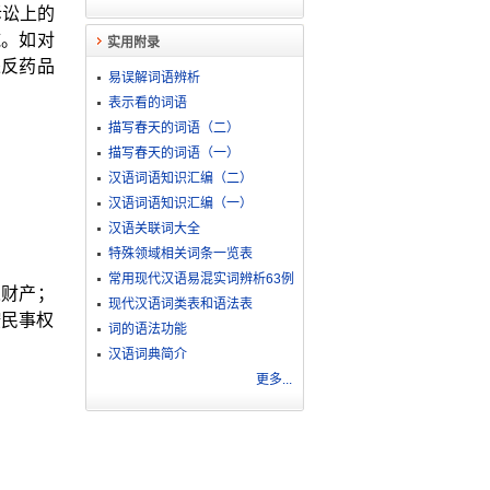
诉讼上的
施。如对
实用附录
违反药品
易误解词语辨析
表示看的词语
描写春天的词语（二）
描写春天的词语（一）
汉语词语知识汇编（二）
汉语词语知识汇编（一）
汉语关联词大全
特殊领域相关词条一览表
常用现代汉语易混实词辨析63例
人财产；
现代汉语词类表和语法表
按民事权
词的语法功能
汉语词典简介
更多...