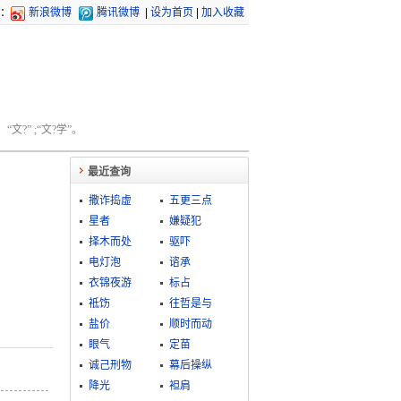
：
新浪微博
腾讯微博
|
设为首页
|
加入收藏
文?” ;“文?学”。
最近查询
撒诈捣虚
五更三点
星者
嫌疑犯
择木而处
驱吓
电灯泡
谘承
衣锦夜游
标占
祗饬
往哲是与
盐价
顺时而动
眼气
定苗
诚己刑物
幕后操纵
降光
袒肩