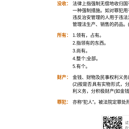
没收：
法律上指强制无偿地收归国有
一种强制措施。如对罪犯用
违反治安管理的人用于违法
管理法生产、销售的药品。
所有：
1.领有，占有。
2.指领有的东西。
3.尚有。
4.整个;全部。
5.有个。
财产：
金钱、财物及民事权利义务
(2)按是否具有实物形式，
利义务，分积极财产(如金钱
罪犯：
亦称“犯人”。被法院定罪
试
在