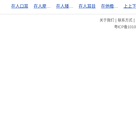
在人口耳
在人屋檐下，不得不低头
在人矮檐下，怎敢不低头
在人耳目
在他檐下走，怎敢不低头
上上
|
|
关于我们
联系方式
粤ICP备1010