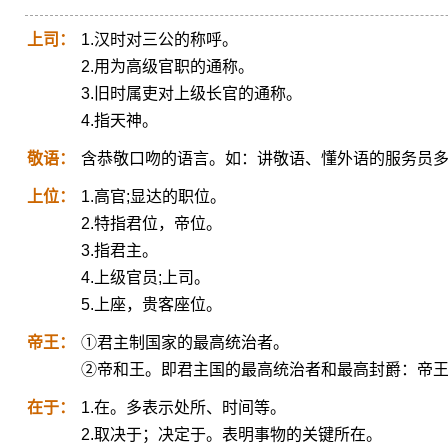
上司：
1.汉时对三公的称呼。
2.用为高级官职的通称。
3.旧时属吏对上级长官的通称。
4.指天神。
敬语：
含恭敬口吻的语言。如：讲敬语、懂外语的服务员
上位：
1.高官;显达的职位。
2.特指君位，帝位。
3.指君主。
4.上级官员;上司。
5.上座，贵客座位。
帝王：
①君主制国家的最高统治者。
②帝和王。即君主国的最高统治者和最高封爵：帝
在于：
1.在。多表示处所、时间等。
2.取决于；决定于。表明事物的关键所在。