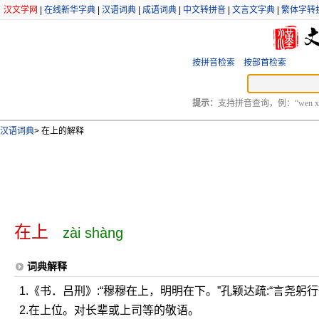
汉文学网
|
在线新华字典
|
汉语词典
|
成语词典
|
中文转拼音
|
文言文字典
|
繁体字转
按拼音检索
按部首检索
提示：
支持拼音查询，例：“wen xu
汉语词典
>
在上的解释
在上
zài shàng
词典解释
1.《书．吕刑》:“穆穆在上，明明在下。”孔颖达疏:“言尧躬
2.在上位。对长辈或上司等的敬语。