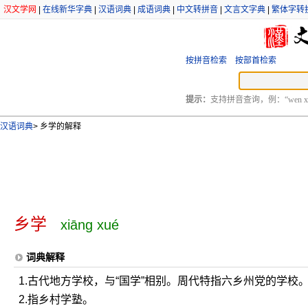
汉文学网
|
在线新华字典
|
汉语词典
|
成语词典
|
中文转拼音
|
文言文字典
|
繁体字转
按拼音检索
按部首检索
提示：
支持拼音查询，例：“wen xu
汉语词典
>
乡学的解释
乡学
xiāng xué
词典解释
1.古代地方学校，与“国学”相别。周代特指六乡州党的学校
2.指乡村学塾。