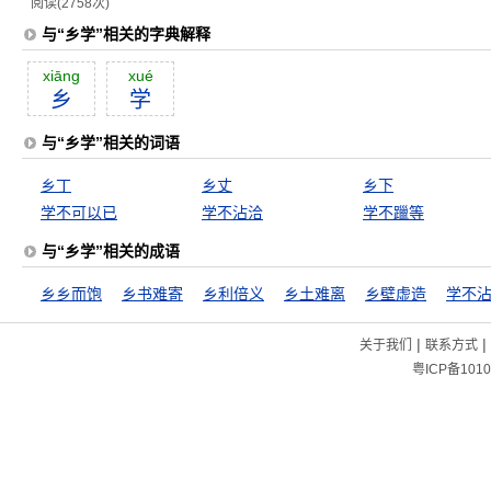
阅读(2758次)
与“乡学”相关的字典解释
xiāng
xué
乡
学
与“乡学”相关的词语
乡丁
乡丈
乡下
学不可以已
学不沾洽
学不躐等
与“乡学”相关的成语
乡乡而饱
乡书难寄
乡利倍义
乡土难离
乡壁虚造
学不
|
|
关于我们
联系方式
粤ICP备1010