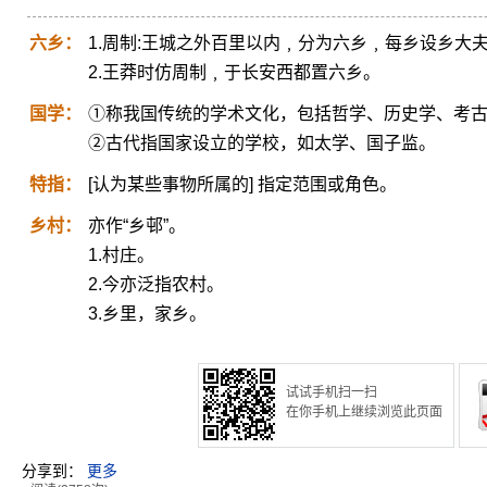
六乡：
1.周制:王城之外百里以内﹐分为六乡﹐每乡设乡大
2.王莽时仿周制﹐于长安西都置六乡。
国学：
①称我国传统的学术文化，包括哲学、历史学、考
②古代指国家设立的学校，如太学、国子监。
特指：
[认为某些事物所属的] 指定范围或角色。
乡村：
亦作“乡邨”。
1.村庄。
2.今亦泛指农村。
3.乡里，家乡。
试试手机扫一扫
在你手机上继续浏览此页面
分享到：
更多