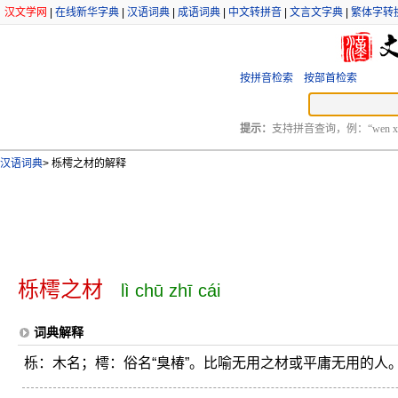
汉文学网
|
在线新华字典
|
汉语词典
|
成语词典
|
中文转拼音
|
文言文字典
|
繁体字转
按拼音检索
按部首检索
提示：
支持拼音查询，例：“wen xu
汉语词典
>
栎樗之材的解释
栎樗之材
lì chū zhī cái
词典解释
栎：木名；樗：俗名“臭椿”。比喻无用之材或平庸无用的人