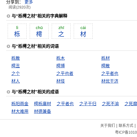
分享到：
更多
阅读(2920次)
与“栎樗之材”相关的字典解释
lì
chū
zhī
cái
栎
樗
之
材
与“栎樗之材”相关的词语
栎散
栎木
栎材
樗丑
樗博
樗散
之个
之乎也者
之乎者也
材人
材伎
材优干济
与“栎樗之材”相关的成语
栎阳雨金
樗栎庸材
之乎者也
之子于归
之死不渝
之死
材大难用
材德兼备
|
|
关于我们
联系方式
粤ICP备1010