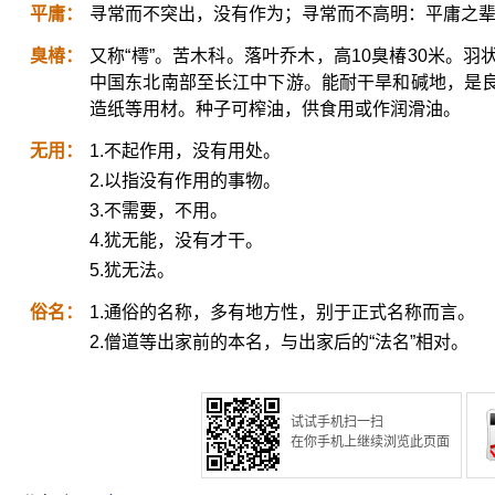
平庸：
寻常而不突出，没有作为；寻常而不高明：平庸之
臭椿：
又称“樗”。苦木科。落叶乔木，高10臭椿30米。
中国东北南部至长江中下游。能耐干旱和碱地，是
造纸等用材。种子可榨油，供食用或作润滑油。
无用：
1.不起作用，没有用处。
2.以指没有作用的事物。
3.不需要，不用。
4.犹无能，没有才干。
5.犹无法。
俗名：
1.通俗的名称，多有地方性，别于正式名称而言。
2.僧道等出家前的本名，与出家后的“法名”相对。
试试手机扫一扫
在你手机上继续浏览此页面