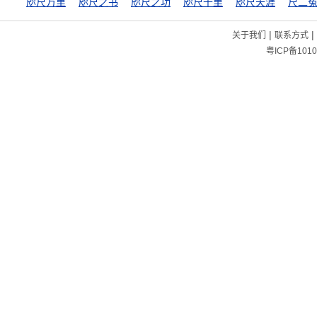
咫尺万里
咫尺之书
咫尺之功
咫尺千里
咫尺天涯
尺二
|
|
关于我们
联系方式
粤ICP备1010