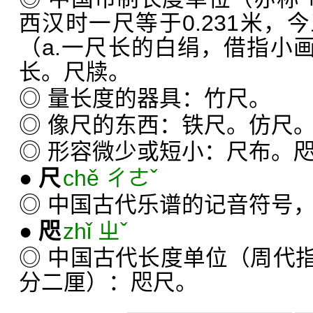
西汉时一尺等于0.231米，
（a.一尺长的白绢，借指小画
长。尺牍。
◎ 量长度的器具：竹尺。
◎ 像尺的东西：铁尺。仿尺
◎ 形容微少或短小：尺布。
●
尺
chě ㄔㄜˇ
◎ 中国古代乐谱的记音符号，
●
咫
zhǐ ㄓˇ
◎ 中国古代长度单位（周代
分二厘）：咫尺。