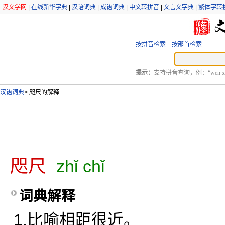
汉文学网
|
在线新华字典
|
汉语词典
|
成语词典
|
中文转拼音
|
文言文字典
|
繁体字转
按拼音检索
按部首检索
提示：
支持拼音查询，例：“wen xu
汉语词典
>
咫尺的解释
咫尺
zhǐ chǐ
词典解释
1.比喻相距很近。