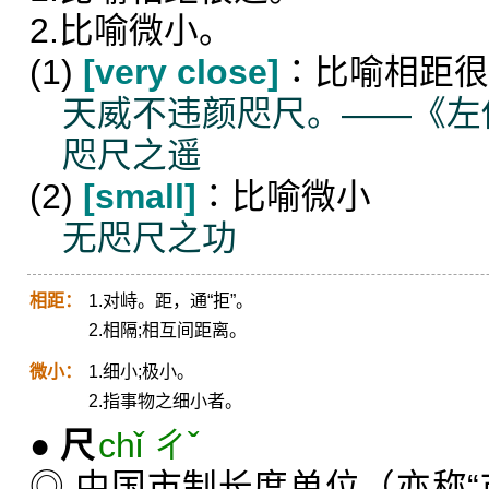
2.比喻微小。
(1)
[very close]
∶比喻相距很
天威不违颜咫尺。——《左
咫尺之遥
(2)
[small]
∶比喻微小
无咫尺之功
相距：
1.对峙。距，通“拒”。
2.相隔;相互间距离。
微小：
1.细小;极小。
2.指事物之细小者。
●
尺
chǐ ㄔˇ
◎ 中国市制长度单位（亦称“