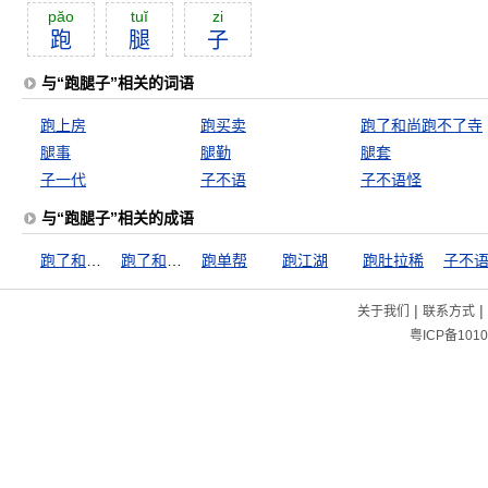
păo
tuĭ
zi
跑
腿
子
与“跑腿子”相关的词语
跑上房
跑买卖
跑了和尚跑不了寺
腿事
腿勤
腿套
子一代
子不语
子不语怪
与“跑腿子”相关的成语
跑了和尚跑不了寺
跑了和尚跑不了庙
跑单帮
跑江湖
跑肚拉稀
子不
|
|
关于我们
联系方式
粤ICP备1010