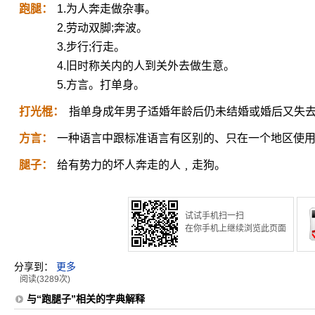
跑腿：
1.为人奔走做杂事。
2.劳动双脚;奔波。
3.步行;行走。
4.旧时称关内的人到关外去做生意。
5.方言。打单身。
打光棍：
指单身成年男子适婚年龄后仍未结婚或婚后又失
方言：
一种语言中跟标准语言有区别的、只在一个地区使
腿子：
给有势力的坏人奔走的人﹐走狗。
试试手机扫一扫
在你手机上继续浏览此页面
分享到：
更多
阅读(3289次)
与“跑腿子”相关的字典解释