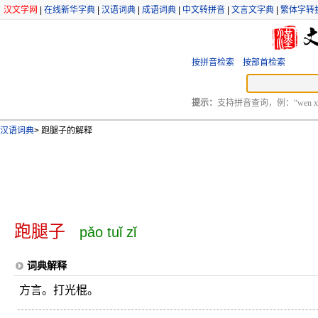
汉文学网
|
在线新华字典
|
汉语词典
|
成语词典
|
中文转拼音
|
文言文字典
|
繁体字转
按拼音检索
按部首检索
提示：
支持拼音查询，例：“wen xu
汉语词典
>
跑腿子的解释
跑腿子
pǎo tuǐ zǐ
词典解释
方言。打光棍。