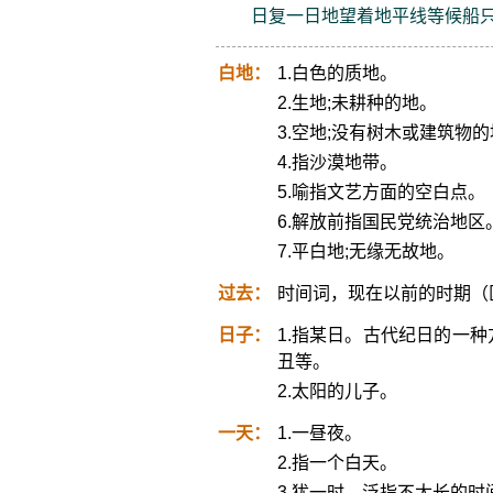
日复一日地望着地平线等候船
白地：
1.白色的质地。
2.生地;未耕种的地。
3.空地;没有树木或建筑物
4.指沙漠地带。
5.喻指文艺方面的空白点。
6.解放前指国民党统治地区
7.平白地;无缘无故地。
过去：
时间词，现在以前的时期（
日子：
1.指某日。古代纪日的一
丑等。
2.太阳的儿子。
一天：
1.一昼夜。
2.指一个白天。
3.犹一时，泛指不太长的时