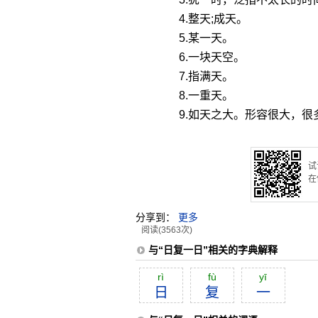
4.整天;成天。
5.某一天。
6.一块天空。
7.指满天。
8.一重天。
9.如天之大。形容很大，很
试
在
分享到：
更多
阅读(3563次)
与“日复一日”相关的字典解释
rì
fù
yī
日
复
一