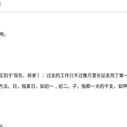
只
的地。
。
区别于‘现在、将来’）：过去的工作只不过像万里长征走完了第
种方法。日，指某日，如初一﹑初二。子，指那一天的干支，如
间。