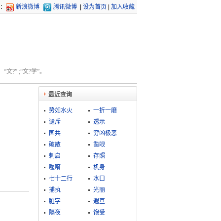
：
新浪微博
腾讯微博
|
设为首页
|
加入收藏
文?” ;“文?学”。
最近查询
势如水火
一折一磨
谴斥
透示
国共
穷凶极恶
破散
凿眼
刺启
存照
喔唷
机身
七十二行
水口
捕执
光丽
脏字
遐亘
隔夜
饱受