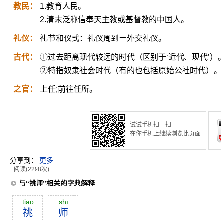
教民：
1.教育人民。
2.清末泛称信奉天主教或基督教的中国人。
礼仪：
礼节和仪式：礼仪周到ㄧ外交礼仪。
古代：
①过去距离现代较远的时代（区别于‘近代、现代’）
②特指奴隶社会时代（有的也包括原始公社时代）
之官：
上任;前往任所。
试试手机扫一扫
在你手机上继续浏览此页面
分享到：
更多
阅读(2298次)
与“祧师”相关的字典解释
tiāo
shī
祧
师