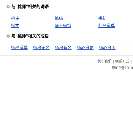
与“祧师”相关的词语
祧主
祧庙
祧祊
师丈
师不宿饱
师严道尊
与“祧师”相关的成语
师严道尊
师出无名
师出有名
师心自是
师心自用
|
|
关于我们
联系方式
粤ICP备1010