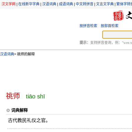
汉文学网
|
在线新华字典
|
汉语词典
|
成语词典
|
中文转拼音
|
文言文字典
|
繁体字转
按拼音检索
按部首检索
提示：
支持拼音查询，例：“wen xu
汉语词典
>
祧师的解释
祧师
tiāo shī
词典解释
古代教民礼仪之官。