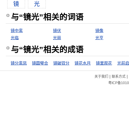
镜
光
与“镜光”相关的词语
镜中鸾
镜伏
镜像
光临
光丽
光亨
与“镜光”相关的成语
镜分鸾凤
镜圆璧合
镜破钗分
镜花水月
镜里观花
光前
|
|
关于我们
联系方式
粤ICP备1010