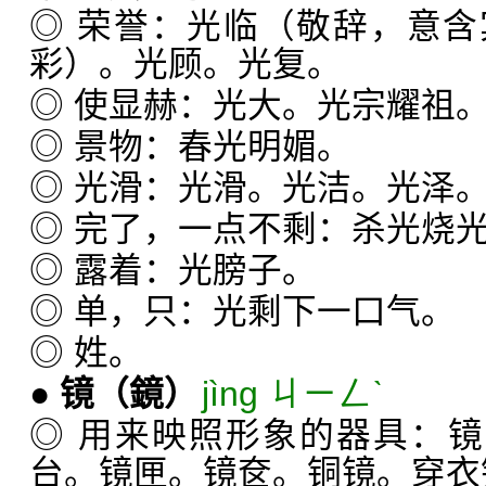
◎ 荣誉：光临（敬辞，意
彩）。光顾。光复。
◎ 使显赫：光大。光宗耀祖
◎ 景物：春光明媚。
◎ 光滑：光滑。光洁。光泽
◎ 完了，一点不剩：杀光烧
◎ 露着：光膀子。
◎ 单，只：光剩下一口气。
◎ 姓。
●
镜
（鏡）
jìng ㄐㄧㄥˋ
◎ 用来映照形象的器具：镜
台。镜匣。镜奁。铜镜。穿衣