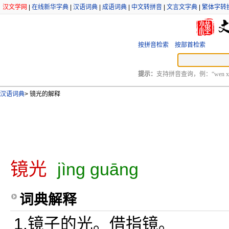
汉文学网
|
在线新华字典
|
汉语词典
|
成语词典
|
中文转拼音
|
文言文字典
|
繁体字转
按拼音检索
按部首检索
提示：
支持拼音查询，例：“wen xu
汉语词典
>
镜光的解释
镜光
jìng guāng
词典解释
1.镜子的光。借指镜。