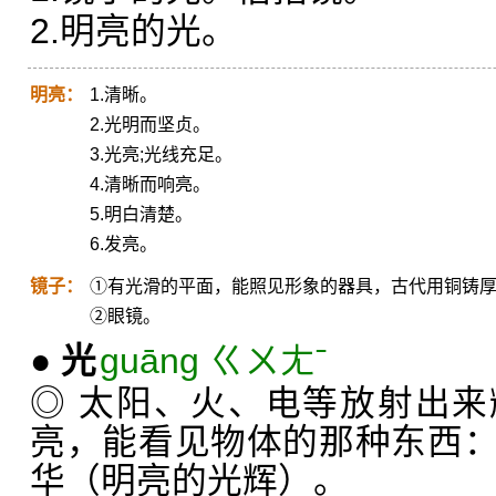
2.明亮的光。
明亮：
1.清晰。
2.光明而坚贞。
3.光亮;光线充足。
4.清晰而响亮。
5.明白清楚。
6.发亮。
镜子：
①有光滑的平面，能照见形象的器具，古代用铜铸
②眼镜。
●
光
guāng ㄍㄨㄤˉ
◎ 太阳、火、电等放射出
亮，能看见物体的那种东西
华（明亮的光辉）。