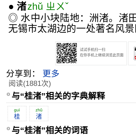
●
渚
zhǔ ㄓㄨˇ
◎ 水中小块陆地：洲渚。渚
无锡市太湖边的一处著名风景
试试手机扫一扫
在你手机上继续浏览此页面
分享到：
更多
阅读(1881次)
与“桂渚”相关的字典解释
guì
zhŭ
桂
渚
与“桂渚”相关的词语