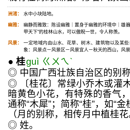
洲渚：
水中小块陆地。
幽雅：
幽静而雅致：陈设幽雅｜置身于幽雅的环境中｜雄巍
甲天下”的桂林山水，可以傲睨一世，令人称羡。
风景：
一定地域内由山水、花草、树木、建筑物以及某些
象：风景点ㄧ风景区ㄧ风景宜人ㄧ秋天的西山，风
●
桂
guì ㄍㄨㄟˋ
◎ 中国广西壮族自治区的别
◎ 〔桂花〕常绿小乔木或灌
暗黄色小花，有特殊的香气
通称“木犀”；简称“桂”，如“金
（月的别称，相传月中植桂花
◎ 姓。