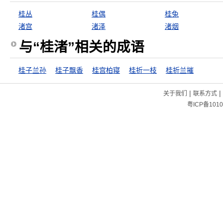
桂丛
桂偶
桂兔
渚宫
渚泽
渚烟
与“桂渚”相关的成语
桂子兰孙
桂子飘香
桂宫柏寝
桂折一枝
桂折兰摧
|
|
关于我们
联系方式
粤ICP备1010