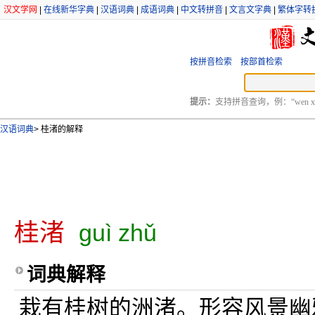
汉文学网
|
在线新华字典
|
汉语词典
|
成语词典
|
中文转拼音
|
文言文字典
|
繁体字转
按拼音检索
按部首检索
提示：
支持拼音查询，例：“wen xu
汉语词典
>
桂渚的解释
桂渚
guì zhǔ
词典解释
栽有桂树的洲渚。形容风景幽