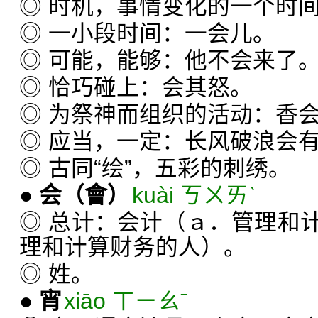
◎ 时机，事情变化的一个时
◎ 一小段时间：一会儿。
◎ 可能，能够：他不会来了
◎ 恰巧碰上：会其怒。
◎ 为祭神而组织的活动：香
◎ 应当，一定：长风破浪会
◎ 古同“绘”，五彩的刺绣。
●
会
（會）
kuài ㄎㄨㄞˋ
◎ 总计：会计（ａ．管理和
理和计算财务的人）。
◎ 姓。
●
宵
xiāo ㄒㄧㄠˉ