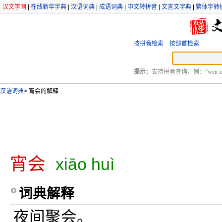
汉文学网
|
在线新华字典
|
汉语词典
|
成语词典
|
中文转拼音
|
文言文字典
|
繁体字转
按拼音检索
按部首检索
提示：
支持拼音查询，例：“wen xu
汉语词典
>
宵会的解释
宵会
xiāo huì
词典解释
夜间聚会。