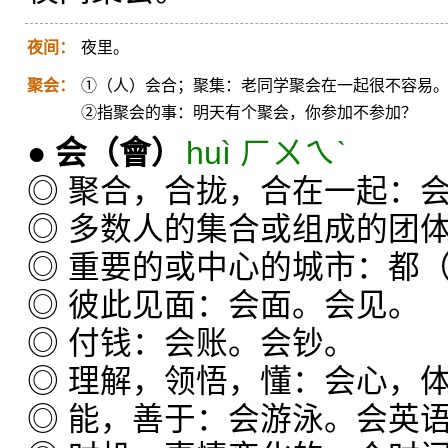
夜间：
夜里。
聚会：
①（人）会合；聚集：老同学聚会在一起很不容易
②指聚会的事：明天有个聚会，你参加不参加？
●
会
（會）
huì ㄏㄨㄟˋ
◎ 聚合，合拢，合在一起：
◎ 多数人的集合或组成的团
◎ 重要的或中心的城市：都（
◎ 彼此见面：会面。会见。
◎ 付钱：会账。会钞。
◎ 理解，领悟，懂：会心，
◎ 能，善于：会游泳。会英