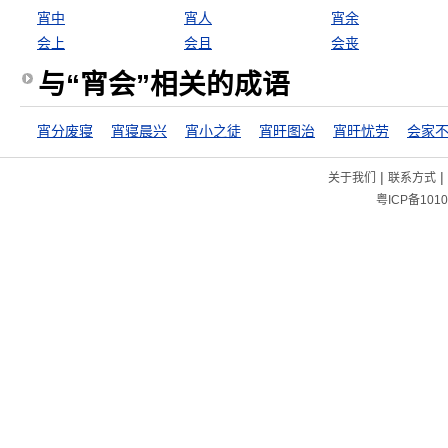
宵中
宵人
宵余
会上
会且
会丧
与“宵会”相关的成语
宵分废寝
宵寝晨兴
宵小之徒
宵旰图治
宵旰忧劳
会家
|
|
关于我们
联系方式
粤ICP备1010