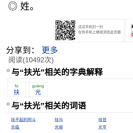
◎ 姓。
试试手机扫一扫
在你手机上继续浏览此页面
分享到：
更多
阅读(10492次)
与“扶光”相关的字典解释
fú
guāng
扶
光
与“扶光”相关的词语
扶不起的阿斗
扶与
扶世
光临
光丽
光亨