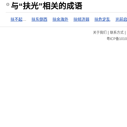
与“扶光”相关的成语
扶不起的阿斗
扶东倒西
扶余海外
扶倾济弱
扶危定乱
光前
|
|
关于我们
联系方式
粤ICP备1010