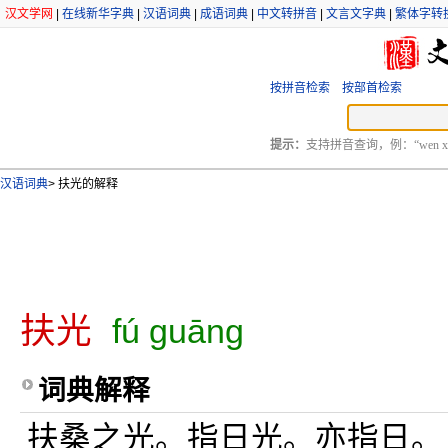
汉文学网
|
在线新华字典
|
汉语词典
|
成语词典
|
中文转拼音
|
文言文字典
|
繁体字转
按拼音检索
按部首检索
提示：
支持拼音查询，例：“wen xu
汉语词典
>
扶光的解释
扶光
fú guāng
词典解释
扶桑之光。指日光。亦指日。