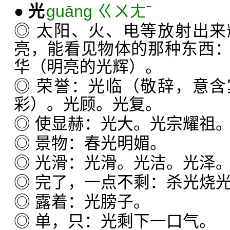
●
光
guāng ㄍㄨㄤˉ
◎ 太阳、火、电等放射出
亮，能看见物体的那种东西
华（明亮的光辉）。
◎ 荣誉：光临（敬辞，意
彩）。光顾。光复。
◎ 使显赫：光大。光宗耀祖
◎ 景物：春光明媚。
◎ 光滑：光滑。光洁。光泽
◎ 完了，一点不剩：杀光烧
◎ 露着：光膀子。
◎ 单，只：光剩下一口气。